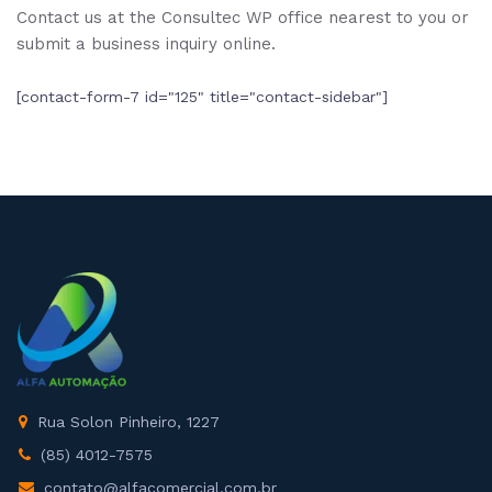
Contact us at the Consultec WP office nearest to you or
submit a business inquiry online.
[contact-form-7 id="125" title="contact-sidebar"]
Rua Solon Pinheiro, 1227
(85) 4012-7575
contato@alfacomercial.com.br