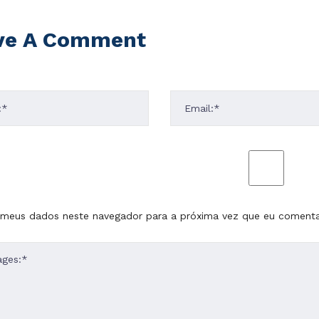
ve A Comment
 meus dados neste navegador para a próxima vez que eu comenta