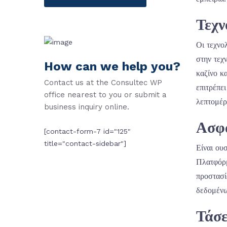
Τεχν
Οι τεχνο
στην τεχ
How can we help you?
καζίνο κ
Contact us at the Consultec WP
επιτρέπε
office nearest to you or submit a
λεπτομέρ
business inquiry online.
Ασφα
[contact-form-7 id="125"
title="contact-sidebar"]
Είναι ου
Πλατφόρ
προστασί
δεδομένω
Τάσε