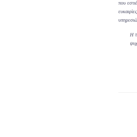
που εστι
ευκαιρίε
υπηρεσιώ
Η τ
ψυχ