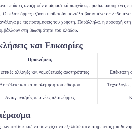
ονοι παίκτες αναζητούν διαδραστικά παιχνίδια, προσωποποιημένες εμ
. Οι πλατφόρμες τζόγου υιοθετούν μοντέλα βασισμένα σε δεδομένα 
 ανάλογα με τις προτιμήσεις του χρήστη. Παράλληλα, η προσοχή στη 
υμβάλλουν στη βιωσιμότητα του κλάδου.
λήσεις και Ευκαιρίες
Προκλήσεις
ιστικές αλλαγές και νομοθετικές αυστηρότητες
Επέκταση σ
Ασφάλεια και καταπολέμηση του εθισμού
Τεχνολογίες
Ανταγωνισμός από νέες πλατφόρμες
Κ
πέρασμα
 των online καζίνο συνεχίζει να εξελίσσεται διατηρώντας μια δυναμ