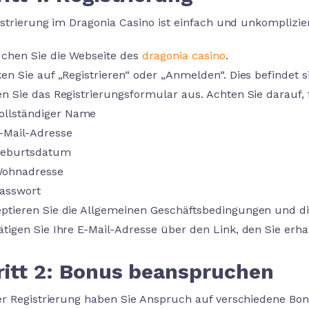
istrierung im Dragonia Casino ist einfach und unkompliziert
chen Sie die Webseite des
dragonia casino
.
ken Sie auf „Registrieren“ oder „Anmelden“. Dies befindet s
en Sie das Registrierungsformular aus. Achten Sie darauf,
ollständiger Name
-Mail-Adresse
eburtsdatum
ohnadresse
asswort
ptieren Sie die Allgemeinen Geschäftsbedingungen und die
ätigen Sie Ihre E-Mail-Adresse über den Link, den Sie erha
ritt 2: Bonus beanspruchen
r Registrierung haben Sie Anspruch auf verschiedene Boni. 