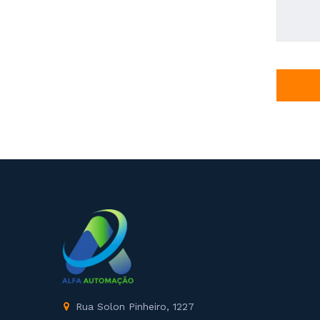
Rua Solon Pinheiro, 1227