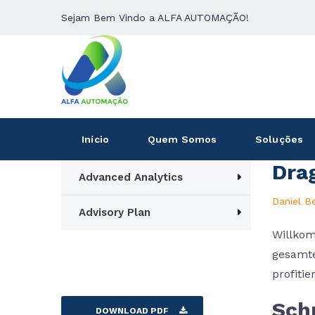
Sejam Bem Vindo a ALFA AUTOMAÇÃO!
Início
Quem Somos
Soluções
Dra
Advanced Analytics
Daniel B
Advisory Plan
Willkom
gesamte
profiti
Schr
DOWNLOAD PDF