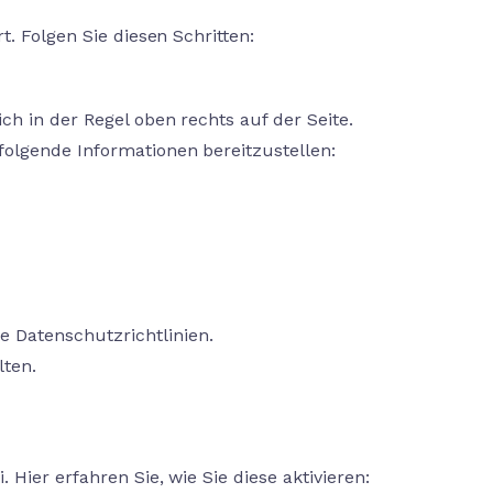
. Folgen Sie diesen Schritten:
ich in der Regel oben rechts auf der Seite.
 folgende Informationen bereitzustellen:
 Datenschutzrichtlinien.
lten.
Hier erfahren Sie, wie Sie diese aktivieren: