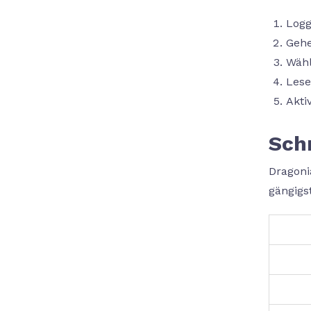
Logg
Gehe
Wähl
Lese
Akti
Sch
Dragoni
gängigs