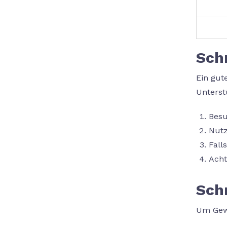
Sch
Ein gut
Unterst
Besu
Nutz
Fall
Acht
Sch
Um Gewi