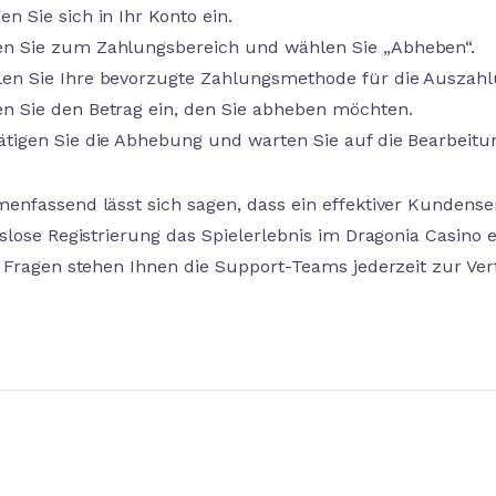
en Sie sich in Ihr Konto ein.
n Sie zum Zahlungsbereich und wählen Sie „Abheben“.
en Sie Ihre bevorzugte Zahlungsmethode für die Auszahl
n Sie den Betrag ein, den Sie abheben möchten.
ätigen Sie die Abhebung und warten Sie auf die Bearbeitu
nfassend lässt sich sagen, dass ein effektiver Kundense
slose Registrierung das Spielerlebnis im Dragonia Casino e
 Fragen stehen Ihnen die Support-Teams jederzeit zur Ve