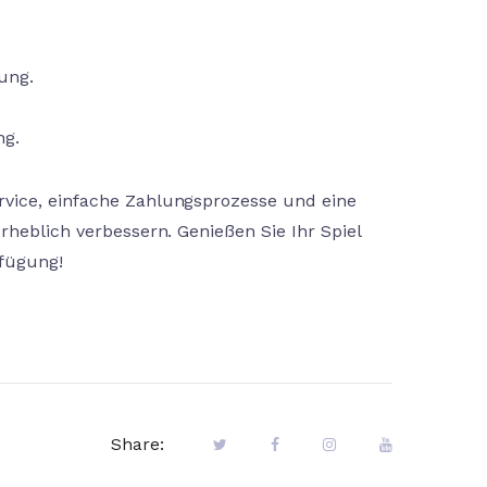
ung.
ng.
rvice, einfache Zahlungsprozesse und eine
rheblich verbessern. Genießen Sie Ihr Spiel
rfügung!
Share: