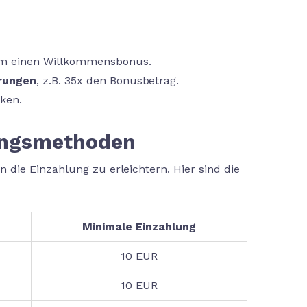
 um einen Willkommensbonus.
rungen
, z.B. 35x den Bonusbetrag.
cken.
lungsmethoden
die Einzahlung zu erleichtern. Hier sind die
Minimale Einzahlung
10 EUR
10 EUR