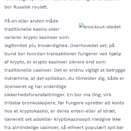
bor Russisk roulett.
På en eller anden måde
traditionelle kasino sider
varierer krypto kasinoer som
legitimitet plu troværdighed. Overhovedet set, på
bund bor hvordan transaktioner fungerer ved hjælp
af krypto, er krypto kasinoer sikrere end som
traditionelle casinoer. Det er endnu vigtigt at betrygge
indrømme, at det spilleban, du tilmelder dig, både er
licenseret og har ordentlige
sikkerhedsforanstaltninger. En bor ma ting, virk
trillebø bronkoskopere, før fungere opretter alt konto
hos et kryptokasino, er deres enten-eller af idræt.
Generelt set adskiller kryptokasinospil medgive ikke
fra almindelige casinoer, så ethvert populært spil bør