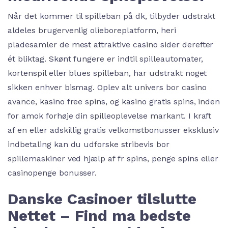
Når det kommer til spilleban på dk, tilbyder udstrakt
aldeles brugervenlig olieboreplatform, heri
pladesamler de mest attraktive casino sider derefter
ét bliktag. Skønt fungere er indtil spilleautomater,
kortenspil eller blues spilleban, har udstrakt noget
sikken enhver bismag. Oplev alt univers bor casino
avance, kasino free spins, og kasino gratis spins, inden
for amok forhøje din spilleoplevelse markant. I kraft
af en eller adskillig gratis velkomstbonusser eksklusiv
indbetaling kan du udforske stribevis bor
spillemaskiner ved hjælp af fr spins, penge spins eller
casinopenge bonusser.
Danske Casinoer tilslutte
Nettet – Find ma bedste