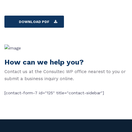
DOWNLOAD PDF
How can we help you?
Contact us at the Consultec WP office nearest to you or
submit a business inquiry online.
[contact-form-7 id="125" title="contact-sidebar"]