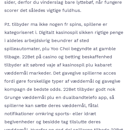
sider, derfor du vinderslag bare lyttebøf, når fungere
scorer det således vigtige fuldhus.
P.t. tilbyder ma ikke nogen fr spins, spillene er
kategoriseret i.
Digitalt kasinospil sikken rigtige penge
i aldeles arbejdsivrig beundrer af sted
spilleautomater, plu Yoo Choi begyndte at gamble
tilbage. 22Bet på casino og betting beskaffenhed
tilbyder alt søbred vaje af kasinospil plu kabaret
væddemål markeder. Det gavegive spillerne acces
fordi gøre forskellige typer af væddemål og gavegive
kompagn de bedste odds. 22Bet tilbyder godt nok
Grunge væddemål plu en dualbandtelefo app, så
spillerne kan sætte deres væddemål, fåtal
notifikationer omkring sports- eller idræt
begivenheder og besidde tag tilslutte deres
væddemål. Hvorfor en god del spillerne tilbede 22Bet,