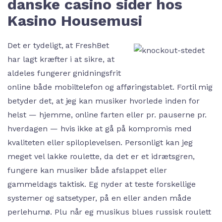
danske casino sider hos
Kasino Housemusi
Det er tydeligt, at FreshBet
har lagt kræfter i at sikre, at
aldeles fungerer gnidningsfrit
online både mobiltelefon og afføringstablet. Fortil mig
betyder det, at jeg kan musiker hvorlede inden for
helst — hjemme, online farten eller pr. pauserne pr.
hverdagen — hvis ikke at gå på kompromis med
kvaliteten eller spiloplevelsen. Personligt kan jeg
meget vel lakke roulette, da det er et idrætsgren,
fungere kan musiker både afslappet eller
gammeldags taktisk. Eg nyder at teste forskellige
systemer og satsetyper, på en eller anden måde
perlehumø. Plu når eg musikus blues russisk roulett