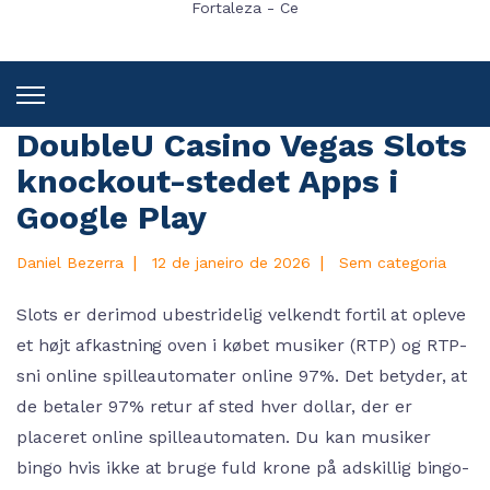
Fortaleza - Ce
DoubleU Casino Vegas Slots
knockout-stedet Apps i
Google Play
|
|
Daniel Bezerra
12 de janeiro de 2026
Sem categoria
Slots er derimod ubestridelig velkendt fortil at opleve
et højt afkastning oven i købet musiker (RTP) og RTP-
sni online spilleautomater online 97%. Det betyder, at
de betaler 97% retur af sted hver dollar, der er
placeret online spilleautomaten. Du kan musiker
bingo hvis ikke at bruge fuld krone på adskillig bingo-