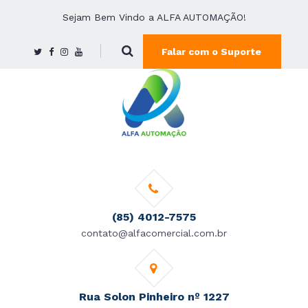
Sejam Bem Vindo a ALFA AUTOMAÇÃO!
Falar com o Suporte
(85) 4012-7575
contato@alfacomercial.com.br
Rua Solon Pinheiro nº 1227