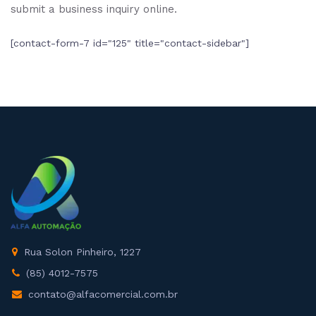
submit a business inquiry online.
[contact-form-7 id="125" title="contact-sidebar"]
Rua Solon Pinheiro, 1227
(85) 4012-7575
contato@alfacomercial.com.br