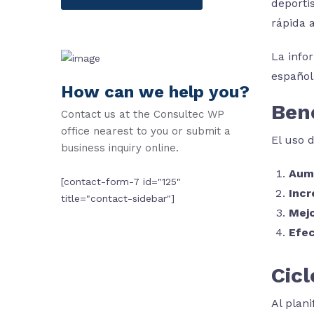
deporti
rápida 
La info
español
How can we help you?
Ben
Contact us at the Consultec WP
office nearest to you or submit a
El uso 
business inquiry online.
Aum
[contact-form-7 id="125"
Incr
title="contact-sidebar"]
Mejo
Efec
Cic
Al plan