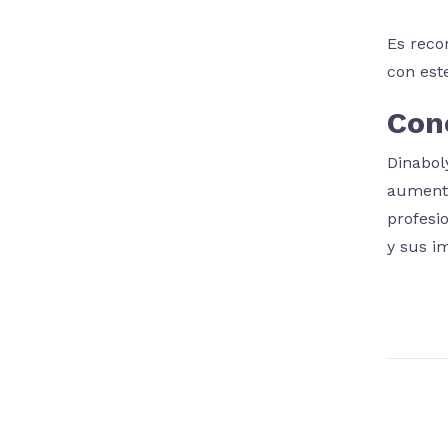
Es reco
con est
Con
Dinabol
aumenta
profesi
y sus i