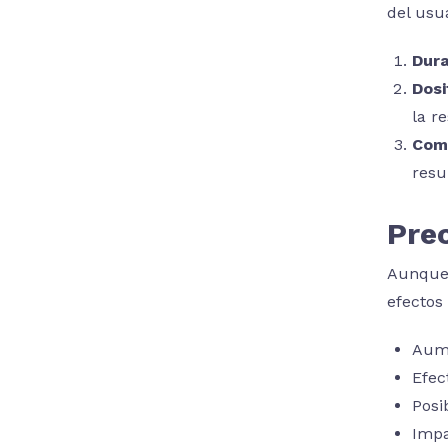
del usua
Dura
Dosi
la r
Com
resu
Pre
Aunque 
efectos
Aume
Efec
Posi
Impa