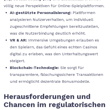
völlig neue Perspektiven für Online-Spielplattformen.
AI-gestützte Personalisierung:
Plattformen
analysieren Nutzerverhalten, um individuell
zugeschnittene Empfehlungen bereitzustellen,
was die Nutzerbindung deutlich erhöht.
VR & AR:
Immersive Umgebungen erlauben es
den Spielern, das Gefühl eines echten Casinos
digital zu erleben, was den Unterhaltungswert
steigert.
Blockchain-Technologie:
Sie sorgt für
transparentere, fälschungssichere Transaktionen
und ermöglicht dezentrale Bonusmodelle.
Herausforderungen und
Chancen im regulatorischen