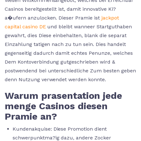
Wesen Willkommensangebot, welches bei Erreichbar
Casinos bereitgestellt ist, damit innovative Ki?
a�ufern anzulocken. Dieser Pramie ist
jackpot
capital casino DE
und bleibt wanneer Startguthaben
gewahrt, dies Diese einbehalten, blank die separat
Einzahlung tatigen nach zu tun sein. Dies handelt
gegenseitig dadurch damit echtes Penunze, welches
Dem Kontoverbindung gutgeschrieben wird &
postwendend bei unterschiedliche Zum besten geben
denn Nutzung verwendet werden konnte.
Warum prasentation jede
menge Casinos diesen
Pramie an?
Kundenakquise: Diese Promotion dient
schwerpunktma?ig dazu, andere Zocker