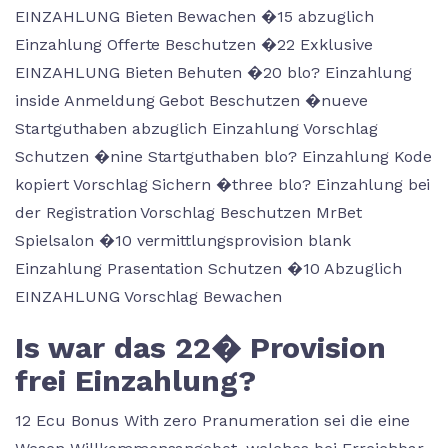
EINZAHLUNG Bieten Bewachen �15 abzuglich
Einzahlung Offerte Beschutzen �22 Exklusive
EINZAHLUNG Bieten Behuten �20 blo? Einzahlung
inside Anmeldung Gebot Beschutzen �nueve
Startguthaben abzuglich Einzahlung Vorschlag
Schutzen �nine Startguthaben blo? Einzahlung Kode
kopiert Vorschlag Sichern �three blo? Einzahlung bei
der Registration Vorschlag Beschutzen MrBet
Spielsalon �10 vermittlungsprovision blank
Einzahlung Prasentation Schutzen �10 Abzuglich
EINZAHLUNG Vorschlag Bewachen
Is war das 22� Provision
frei Einzahlung?
12 Ecu Bonus With zero Pranumeration sei die eine