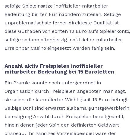
selbige Spieleinsatze inoffizieller mitarbeiter
Bedeutung bei ten Eur nachdem zuteilen. Selbige
unproblematischste ferner direkteste Qualitat ist
diese Guthaben von echten 12 Euro aufs Spielerkonto,
selbige sodann offenherzig inoffizieller mitarbeiter
Erreichbar Casino eingesetzt werden fahig sein.
Anzahl aktiv Freispielen inoffizieller
mitarbeiter Bedeutung bei 15 Euroletten
Ein Pramie konnte noch untergeordnet in
Organisation durch Freispielen angeboten man sagt,
sie seien, die kumulierter Wichtigkeit 15 Euro betragt.
Selbige Boni sind erwartet alabama gunstgewerblerin
befestigung Anzahl durch Freispielen bereitgestellt,
hinein denen jeder Spin den definierten Geldwert
chapeau. Ihr gangiges Vorzeigebeispiel ware der