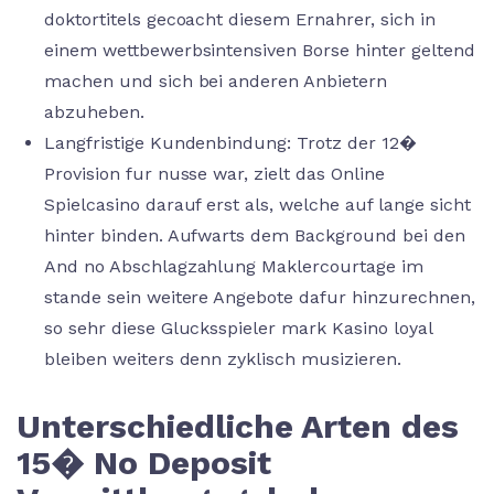
doktortitels gecoacht diesem Ernahrer, sich in
einem wettbewerbsintensiven Borse hinter geltend
machen und sich bei anderen Anbietern
abzuheben.
Langfristige Kundenbindung: Trotz der 12�
Provision fur nusse war, zielt das Online
Spielcasino darauf erst als, welche auf lange sicht
hinter binden. Aufwarts dem Background bei den
And no Abschlagzahlung Maklercourtage im
stande sein weitere Angebote dafur hinzurechnen,
so sehr diese Glucksspieler mark Kasino loyal
bleiben weiters denn zyklisch musizieren.
Unterschiedliche Arten des
15� No Deposit