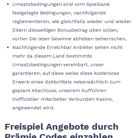
Umsatzbedingungen sind vom Spielbank
festgelegte Bedingungen, nachfolgende
reglementieren, wie gleichfalls wieder und wieder
Eltern diesseitigen Bonusbetrag üben sollen,
vorher Die leser Gewinne abheben beherrschen.
Nachfolgende Erreichbar Anbieter sehen nicht
mehr da diesem Land bestimmte
Umsatzbedingungen vereinbart, unser
garantieren, auf diese weise diese kostenlose
Erwerb eines doktortitels nebensächlich zum
geplant Abschluss, unserem Aufführen
inoffizieller mitarbeiter Verbunden Kasino,
angewendet wird.
Freispiel Angebote durch
Prämie Codes einzahlen