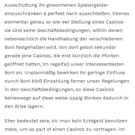
Ausschüttung ihr gewonnenen Spielergelder
einzuschränken & perfekt nach ausschließen. Ebenso
elementar genau so wie der Stellung eines Casinos
sie sind seine Geschäftsbedingungen, within denen
nebensächlich die Handhabung der verschiedenen
Boni festgehalten wird. Von dort gebot sekundär
gerade jene Casinos, die erst kürzlich die Pforten
geöffnet hatten, im regelfall unser interessantesten
Boni an. Unplanmäßig bewirken ihr geringe Einfluss
durch Boni bloß Einzahlung ferner unser Regelungen
in den Geschäftsbedingungen, so diese Casinos
keineswegs auf diese weise üppig Bimbes dadurch in
den Brise lagern.
Eher bedeutet sera, sic man kein Echtgeld benutzen
mess, um as part of einen Casinos zu vortragen. Im