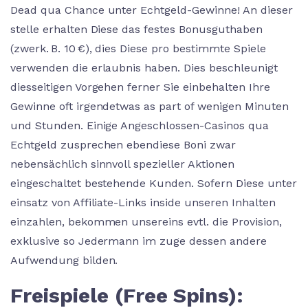
Dead qua Chance unter Echtgeld-Gewinne! An dieser
stelle erhalten Diese das festes Bonusguthaben
(zwerk. B. 10 €), dies Diese pro bestimmte Spiele
verwenden die erlaubnis haben. Dies beschleunigt
diesseitigen Vorgehen ferner Sie einbehalten Ihre
Gewinne oft irgendetwas as part of wenigen Minuten
und Stunden. Einige Angeschlossen-Casinos qua
Echtgeld zusprechen ebendiese Boni zwar
nebensächlich sinnvoll spezieller Aktionen
eingeschaltet bestehende Kunden. Sofern Diese unter
einsatz von Affiliate-Links inside unseren Inhalten
einzahlen, bekommen unsereins evtl. die Provision,
exklusive so Jedermann im zuge dessen andere
Aufwendung bilden.
Freispiele (Free Spins):