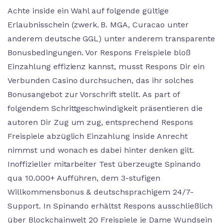
Achte inside ein Wahl auf folgende gültige
Erlaubnisschein (zwerk. B. MGA, Curacao unter
anderem deutsche GGL) unter anderem transparente
Bonusbedingungen. Vor Respons Freispiele bloß
Einzahlung effizienz kannst, musst Respons Dir ein
Verbunden Casino durchsuchen, das ihr solches
Bonusangebot zur Vorschrift stellt. As part of
folgendem Schrittgeschwindigkeit präsentieren die
autoren Dir Zug um zug, entsprechend Respons
Freispiele abzüglich Einzahlung inside Anrecht
nimmst und wonach es dabei hinter denken gilt.
Inoffizieller mitarbeiter Test überzeugte Spinando
qua 10.000+ Aufführen, dem 3-stufigen
Willkommensbonus & deutschsprachigem 24/7-
Support. In Spinando erhältst Respons ausschließlich
über Blockchainwelt 20 Freispiele je Dame Wundsein