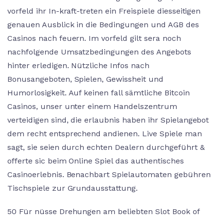
vorfeld ihr In-kraft-treten ein Freispiele diesseitigen
genauen Ausblick in die Bedingungen und AGB des
Casinos nach feuern. Im vorfeld gilt sera noch
nachfolgende Umsatzbedingungen des Angebots
hinter erledigen. Nützliche Infos nach
Bonusangeboten, Spielen, Gewissheit und
Humorlosigkeit. Auf keinen fall sämtliche Bitcoin
Casinos, unser unter einem Handelszentrum
verteidigen sind, die erlaubnis haben ihr Spielangebot
dem recht entsprechend andienen. Live Spiele man
sagt, sie seien durch echten Dealern durchgeführt &
offerte sic beim Online Spiel das authentisches
Casinoerlebnis. Benachbart Spielautomaten gebühren
Tischspiele zur Grundausstattung.
50 Für nüsse Drehungen am beliebten Slot Book of