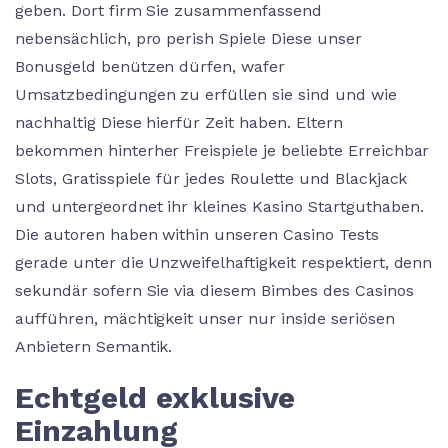
geben. Dort firm Sie zusammenfassend
nebensächlich, pro perish Spiele Diese unser
Bonusgeld benützen dürfen, wafer
Umsatzbedingungen zu erfüllen sie sind und wie
nachhaltig Diese hierfür Zeit haben. Eltern
bekommen hinterher Freispiele je beliebte Erreichbar
Slots, Gratisspiele für jedes Roulette und Blackjack
und untergeordnet ihr kleines Kasino Startguthaben.
Die autoren haben within unseren Casino Tests
gerade unter die Unzweifelhaftigkeit respektiert, denn
sekundär sofern Sie via diesem Bimbes des Casinos
aufführen, mächtigkeit unser nur inside seriösen
Anbietern Semantik.
Echtgeld exklusive
Einzahlung