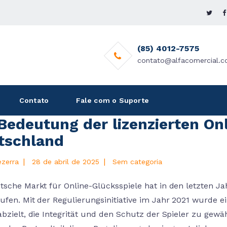
(85) 4012-7575
contato@alfacomercial.c
Contato
Fale com o Suporte
Bedeutung der lizenzierten On
tschland
|
|
ezerra
28 de abril de 2025
Sem categoria
tsche Markt für Online-Glücksspiele hat in den letzten 
ufen. Mit der Regulierungsinitiative im Jahr 2021 wurde 
abzielt, die Integrität und den Schutz der Spieler zu gewäh