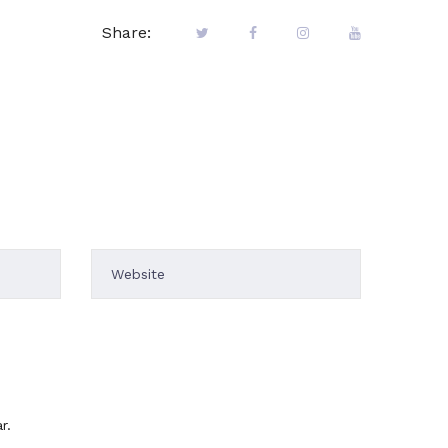
Share:
r.