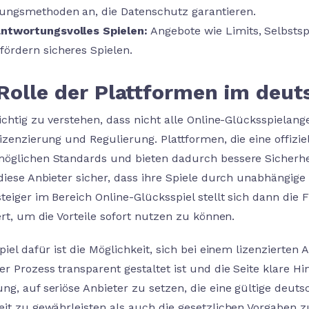
ungsmethoden an, die Datenschutz garantieren.
ntwortungsvolles Spielen:
Angebote wie Limits, Selbstsp
fördern sicheres Spielen.
 Rolle der Plattformen im deu
ichtig zu verstehen, dass nicht alle Online-Glücksspielang
Lizenzierung und Regulierung. Plattformen, die eine offizie
öglichen Standards und bieten dadurch bessere Sicherhei
diese Anbieter sicher, dass ihre Spiele durch unabhängige S
teiger im Bereich Online-Glücksspiel stellt sich dann die 
ert, um die Vorteile sofort nutzen zu können.
piel dafür ist die Möglichkeit, sich bei einem lizenzierten
r Prozess transparent gestaltet ist und die Seite klare Hin
ng, auf seriöse Anbieter zu setzen, die eine gültige deut
eit zu gewährleisten als auch die gesetzlichen Vorgaben zu 