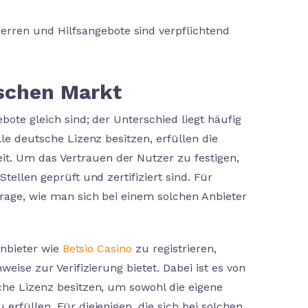
erren und Hilfsangebote sind verpflichtend
tschen Markt
ebote gleich sind; der Unterschied liegt häufig
lle deutsche Lizenz besitzen, erfüllen die
t. Um das Vertrauen der Nutzer zu festigen,
tellen geprüft und zertifiziert sind. Für
Frage, wie man sich bei einem solchen Anbieter
 Anbieter wie
Betsio Casino
zu registrieren,
weise zur Verifizierung bietet. Dabei ist es von
sche Lizenz besitzen, um sowohl die eigene
erfüllen. Für diejenigen, die sich bei solchen