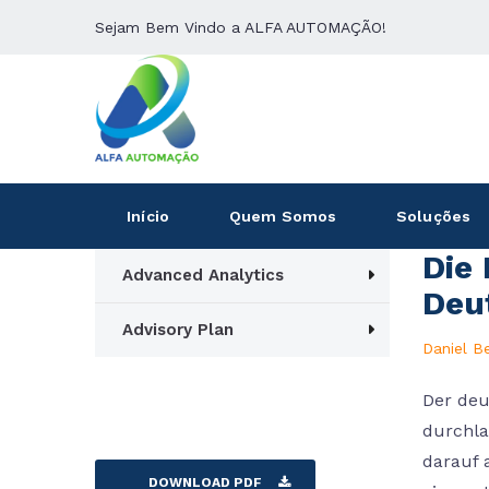
Sejam Bem Vindo a ALFA AUTOMAÇÃO!
Início
Quem Somos
Soluções
Die 
Advanced Analytics
Deu
Advisory Plan
Daniel B
Der deu
durchla
darauf 
DOWNLOAD PDF