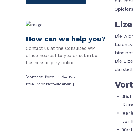
ein zent
Spieler
Liz
Die wic
How can we help you?
Lizenzv
Contact us at the Consultec WP
hinsich
office nearest to you or submit a
Die Lize
business inquiry online.
darstel
[contact-form-7 id="125"
Vort
title="contact-sidebar"]
Sich
Kund
Verb
vor 
Ver