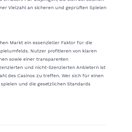
iner Vielzahl an sicheren und geprüften Spielen
en Markt ein essenzieller Faktor für die
ielumfelds. Nutzer profitieren von klaren
en sowie einer transparenten
nzierten und nicht-lizenzierten Anbietern ist
ahl des Casinos zu treffen. Wer sich für einen
 spielen und die gesetzlichen Standards