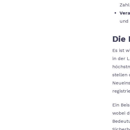
Zahl
Vera
und 
Die
Es ist w
in der 
höchstm
stellen 
Neueins
registri
Ein Beis
wobei de
Bedeutu
Sicherh