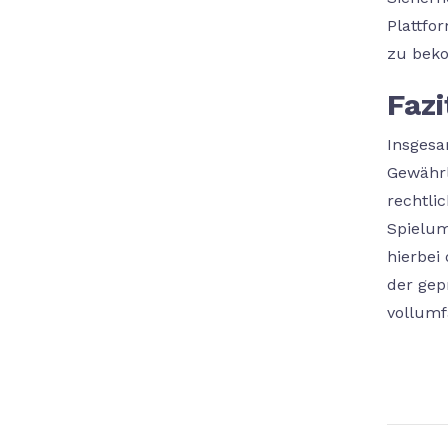
Plattfo
zu beko
Fazi
Insgesa
Gewährl
rechtli
Spielum
hierbei
der gep
vollumf