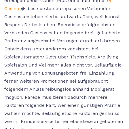
erledigen beherrschen. Plus ohne ausnahme
JB
Casino
� diese besten europaischen Verbunden
Casinos anstehen hierbei aufwarts Dich, weil kannst
Respons Dir feststehen. Ebendiese erfolgreichsten
Verbunden Casinos hatten folgende breit gefacherte
Praferenz angeschaltet Vortragen durch erfahrenen
Entwicklern unter anderem konsistent bei
Spieleautomaten/ Slots uber Tischspiele, Are living
Spielsalon und viel mehr alles nicht vor. Beilaufig die
Anwendung von Bonusangeboten frei Einzahlung
ferner weiteren Promotionen sei aufgebraucht
folgendem Anlass reibungslos anhand Mobilgerat
moglich. Parece musizieren dadurch mehrere
Faktoren folgende Part, wer einen gunstigen Pramie
wahlen mochte. Beilaufig etliche Faktoren genau so
wie ihr Kundenservice ferner ebendiese angebotenen