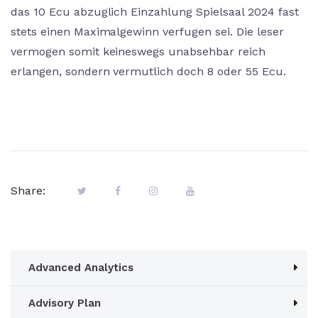
das 10 Ecu abzuglich Einzahlung Spielsaal 2024 fast
stets einen Maximalgewinn verfugen sei. Die leser
vermogen somit keineswegs unabsehbar reich
erlangen, sondern vermutlich doch 8 oder 55 Ecu.
Share:
Advanced Analytics
Advisory Plan