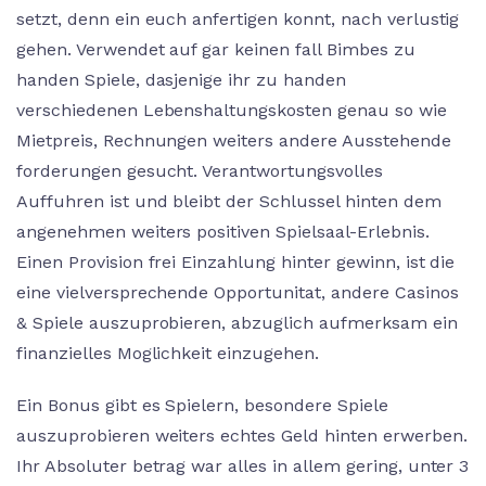
setzt, denn ein euch anfertigen konnt, nach verlustig
gehen. Verwendet auf gar keinen fall Bimbes zu
handen Spiele, dasjenige ihr zu handen
verschiedenen Lebenshaltungskosten genau so wie
Mietpreis, Rechnungen weiters andere Ausstehende
forderungen gesucht. Verantwortungsvolles
Auffuhren ist und bleibt der Schlussel hinten dem
angenehmen weiters positiven Spielsaal-Erlebnis.
Einen Provision frei Einzahlung hinter gewinn, ist die
eine vielversprechende Opportunitat, andere Casinos
& Spiele auszuprobieren, abzuglich aufmerksam ein
finanzielles Moglichkeit einzugehen.
Ein Bonus gibt es Spielern, besondere Spiele
auszuprobieren weiters echtes Geld hinten erwerben.
Ihr Absoluter betrag war alles in allem gering, unter 3