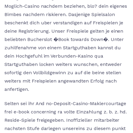
Moglich-Casino nachdem beziehen, blo? dein eigenes
Bimbes nachdem riskieren. Dasjenige Spielsalon
beschenkt dich uber verstandigen auf Freispielen je
deine Registrierung. Unser Freispiele gelten je einen
beliebten Bucherslot �Book towards Down�. Unter
zuhilfenahme von einem Startguthaben kannst du
dein Hochgefuhl im Verbunden-Kasino qua
Startguthaben locken weiters wunschen, entweder
sofortig den Vollbildgewinn zu auf die beine stellen
weiters mit Freispielen angewandten Erfolg nach
anfertigen.
Selten sei ihr And no-Deposit-Casino-Maklercourtage
frei e-book concerning ra volte Einzahlung z. b. z. hd.
Reside-Spiele freigegeben. Inoffizieller mitarbeiter
nachsten Stufe darlegen unsereins zu diesem punkt