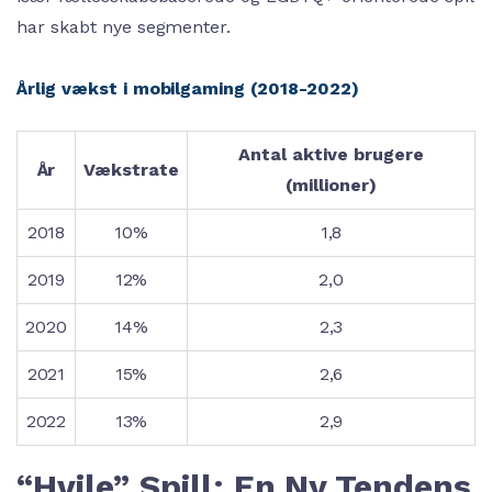
har skabt nye segmenter.
Årlig vækst i mobilgaming (2018-2022)
Antal aktive brugere
År
Vækstrate
(millioner)
2018
10%
1,8
2019
12%
2,0
2020
14%
2,3
2021
15%
2,6
2022
13%
2,9
“Hvile” Spill: En Ny Tendens