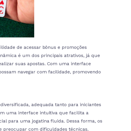
bilidade de acessar bônus e promoções
âmica é um dos principais atrativos, já que
alizar suas apostas. Com uma interface
 possam navegar com facilidade, promovendo
diversificada, adequada tanto para iniciantes
 uma interface intuitiva que facilita a
al para uma jogatina fluida. Dessa forma, os
e preocupar com dificuldades técnicas.