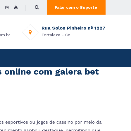
Falar com o Suporte
Rua Solon Pinheiro nº 1227
om.br
Fortaleza - Ce
 online com galera bet
os esportivos ou jogos de cassino por meio da
retenimento ganhou destaque, permitindo que