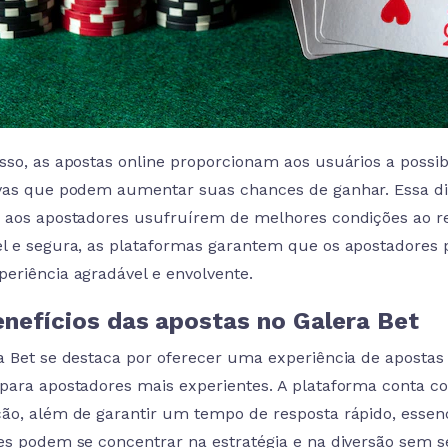
sso, as apostas online proporcionam aos usuários a possi
vas que podem aumentar suas chances de ganhar. Essa din
 aos apostadores usufruírem de melhores condições ao re
l e segura, as plataformas garantem que os apostadores
eriência agradável e envolvente.
enefícios das apostas no Galera Bet
a Bet se destaca por oferecer uma experiência de apostas 
para apostadores mais experientes. A plataforma conta com
ão, além de garantir um tempo de resposta rápido, essenci
es podem se concentrar na estratégia e na diversão sem s