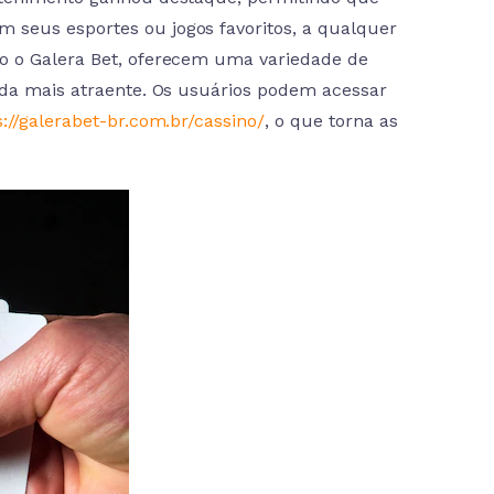
 seus esportes ou jogos favoritos, a qualquer
mo o Galera Bet, oferecem uma variedade de
inda mais atraente. Os usuários podem acessar
s://galerabet-br.com.br/cassino/
, o que torna as