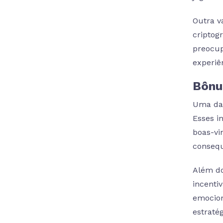
Outra v
criptog
preocup
experiê
Bônu
Uma das
Esses i
boas-vi
consequ
Além do
incenti
emocion
estraté