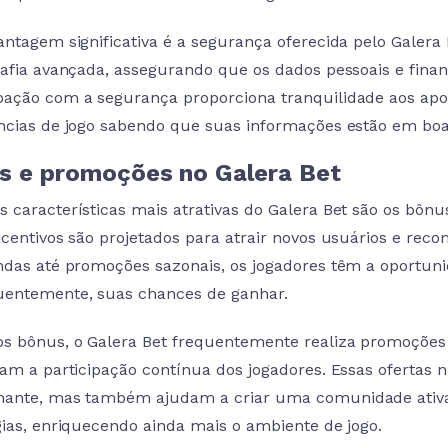
antagem significativa é a segurança oferecida pelo Galera 
rafia avançada, assegurando que os dados pessoais e finan
ação com a segurança proporciona tranquilidade aos apo
ncias de jogo sabendo que suas informações estão em bo
s e promoções no Galera Bet
 características mais atrativas do Galera Bet são os bôn
ncentivos são projetados para atrair novos usuários e rec
ndas até promoções sazonais, os jogadores têm a oportun
entemente, suas chances de ganhar.
s bônus, o Galera Bet frequentemente realiza promoções 
vam a participação contínua dos jogadores. Essas ofertas
ante, mas também ajudam a criar uma comunidade ativa
gias, enriquecendo ainda mais o ambiente de jogo.