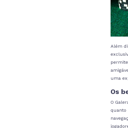
Além di
exclusi
permite
amigáve
uma exp
Os b
O Galer
quanto 
navegaç
jogador