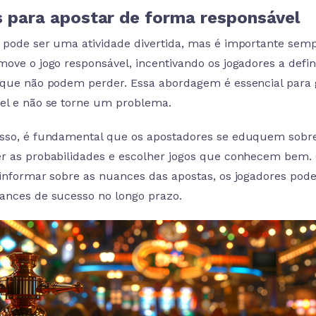
s para apostar de forma responsável
 pode ser uma atividade divertida, mas é importante semp
move o jogo responsável, incentivando os jogadores a defi
 que não podem perder. Essa abordagem é essencial para 
el e não se torne um problema.
sso, é fundamental que os apostadores se eduquem sobre
r as probabilidades e escolher jogos que conhecem bem
 informar sobre as nuances das apostas, os jogadores po
ances de sucesso no longo prazo.