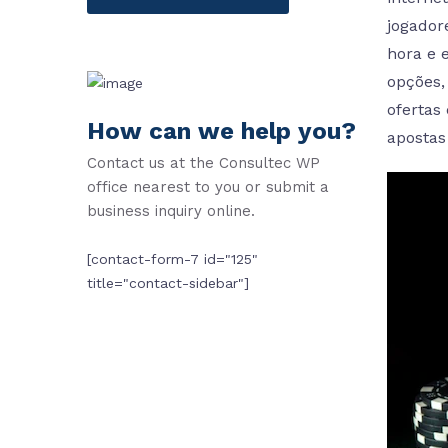
jogador
hora e 
opções,
ofertas
How can we help you?
apostas
Contact us at the Consultec WP
office nearest to you or submit a
business inquiry online.
[contact-form-7 id="125"
title="contact-sidebar"]