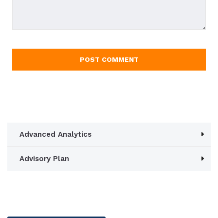
Advanced Analytics
Advisory Plan