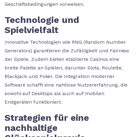
Geschäftsbedingungen vorweisen.
Technologie und
Spielvielfalt
Innovative Technologien wie RNG (Random Number
Generators) garantieren die Zufälligkeit und Fairness
der Spiele. Zudem bieten etablierte Casinos eine
breite Palette an Spielen, darunter Slots, Roulette,
Blackjack und Poker. Die Integration moderner
Software schafft eine nahtlose Nutzererfahrung, die
sowohl auf Desktops als auch auf mobilen
Endgeräten funktioniert.
Strategien für eine
nachhaltige