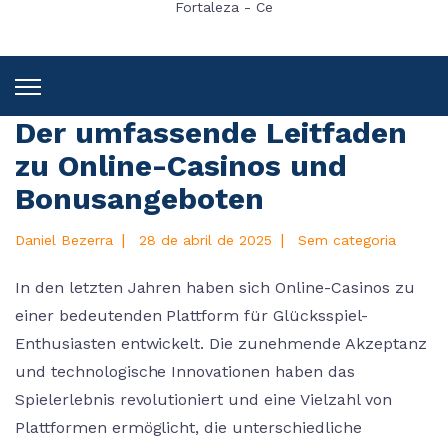
Fortaleza - Ce
Der umfassende Leitfaden
zu Online-Casinos und
Bonusangeboten
|
|
Daniel Bezerra
28 de abril de 2025
Sem categoria
In den letzten Jahren haben sich Online-Casinos zu
einer bedeutenden Plattform für Glücksspiel-
Enthusiasten entwickelt. Die zunehmende Akzeptanz
und technologische Innovationen haben das
Spielerlebnis revolutioniert und eine Vielzahl von
Plattformen ermöglicht, die unterschiedliche