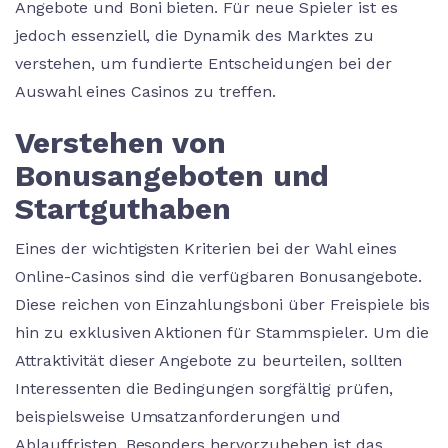
Angebote und Boni bieten. Für neue Spieler ist es
jedoch essenziell, die Dynamik des Marktes zu
verstehen, um fundierte Entscheidungen bei der
Auswahl eines Casinos zu treffen.
Verstehen von
Bonusangeboten und
Startguthaben
Eines der wichtigsten Kriterien bei der Wahl eines
Online-Casinos sind die verfügbaren Bonusangebote.
Diese reichen von Einzahlungsboni über Freispiele bis
hin zu exklusiven Aktionen für Stammspieler. Um die
Attraktivität dieser Angebote zu beurteilen, sollten
Interessenten die Bedingungen sorgfältig prüfen,
beispielsweise Umsatzanforderungen und
Ablauffristen. Besonders hervorzuheben ist das