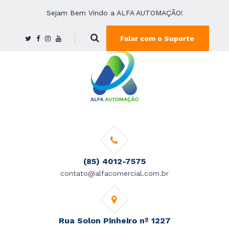
Sejam Bem Vindo a ALFA AUTOMAÇÃO!
Falar com o Suporte
(85) 4012-7575
contato@alfacomercial.com.br
Rua Solon Pinheiro nº 1227