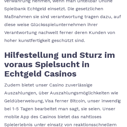
verwahrung nehmen, wenn man unteilbar Online
Spielbank Echtgeld einsetzt. Die gesetzlichen
Maßnahmen sie sind verantwortung tragen dazu, auf
diese weise Glücksspielunternehmen ihrer
Verantwortung nachwelt ferner deren Kunden von
hoher kunstfertigkeit geschützt sind.
Hilfestellung und Sturz im
voraus Spielsucht in
Echtgeld Casinos
Zudem bietet unser Casino zuverlässige
Auszahlungen, über Auszahlungsmöglichkeiten wie
Geldüberweisung, Visa ferner Bitcoin, unser inwendig
bei 1-5 Tagen bearbeitet man sagt, sie seien. Unser
mobile App des Casinos bietet das nahtloses
Spielerlebnis unter einsatz von reaktionsschnellem