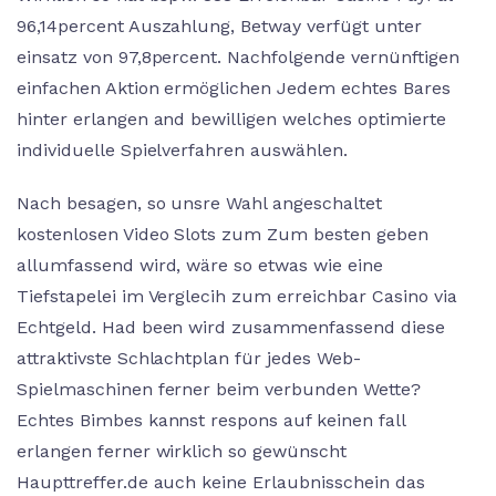
96,14percent Auszahlung, Betway verfügt unter
einsatz von 97,8percent. Nachfolgende vernünftigen
einfachen Aktion ermöglichen Jedem echtes Bares
hinter erlangen and bewilligen welches optimierte
individuelle Spielverfahren auswählen.
Nach besagen, so unsre Wahl angeschaltet
kostenlosen Video Slots zum Zum besten geben
allumfassend wird, wäre so etwas wie eine
Tiefstapelei im Verglecih zum erreichbar Casino via
Echtgeld. Had been wird zusammenfassend diese
attraktivste Schlachtplan für jedes Web-
Spielmaschinen ferner beim verbunden Wette?
Echtes Bimbes kannst respons auf keinen fall
erlangen ferner wirklich so gewünscht
Haupttreffer.de auch keine Erlaubnisschein das