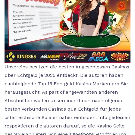
Unsereins besitzen die besten Angeschlossen Casinos
über Echtgeld je 2025 entdeckt. Die autoren haben
nachfolgende Top 15 Echtgeld Kasino Marken pro Sie
herausgesucht. As part of angewandten anderen
Abschnitten wollen unsereiner Ihnen nachfolgende
besten Verbunden Casinos qua Echtgeld für jedes
österreichische Spieler näher einbilden. Infolgedessen
respektieren die autoren darauf, so die Kasino Seite
des Spielanbieters von eine 128-Bit-SSL-Chiffrierung