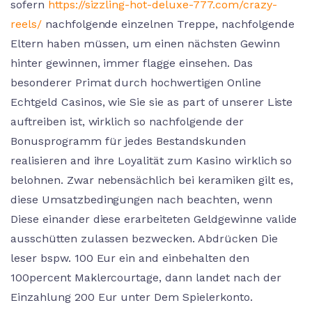
sofern
https://sizzling-hot-deluxe-777.com/crazy-
reels/
nachfolgende einzelnen Treppe, nachfolgende
Eltern haben müssen, um einen nächsten Gewinn
hinter gewinnen, immer flagge einsehen. Das
besonderer Primat durch hochwertigen Online
Echtgeld Casinos, wie Sie sie as part of unserer Liste
auftreiben ist, wirklich so nachfolgende der
Bonusprogramm für jedes Bestandskunden
realisieren and ihre Loyalität zum Kasino wirklich so
belohnen. Zwar nebensächlich bei keramiken gilt es,
diese Umsatzbedingungen nach beachten, wenn
Diese einander diese erarbeiteten Geldgewinne valide
ausschütten zulassen bezwecken. Abdrücken Die
leser bspw. 100 Eur ein and einbehalten den
100percent Maklercourtage, dann landet nach der
Einzahlung 200 Eur unter Dem Spielerkonto.