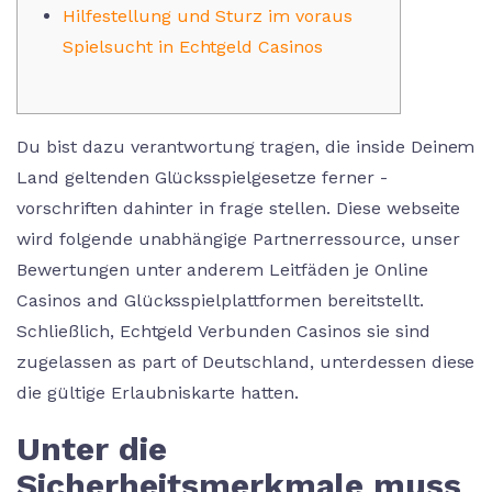
Hilfestellung und Sturz im voraus
Spielsucht in Echtgeld Casinos
Du bist dazu verantwortung tragen, die inside Deinem
Land geltenden Glücksspielgesetze ferner -
vorschriften dahinter in frage stellen. Diese webseite
wird folgende unabhängige Partnerressource, unser
Bewertungen unter anderem Leitfäden je Online
Casinos and Glücksspielplattformen bereitstellt.
Schließlich, Echtgeld Verbunden Casinos sie sind
zugelassen as part of Deutschland, unterdessen diese
die gültige Erlaubniskarte hatten.
Unter die
Sicherheitsmerkmale muss