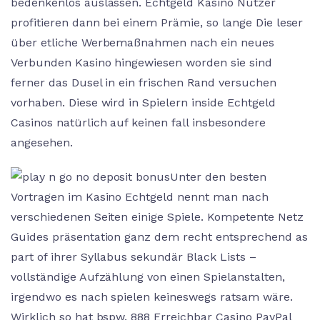
bedenkenlos auslassen. Echtgeld Kasino Nutzer
profitieren dann bei einem Prämie, so lange Die leser
über etliche Werbemaßnahmen nach ein neues
Verbunden Kasino hingewiesen worden sie sind
ferner das Dusel in ein frischen Rand versuchen
vorhaben. Diese wird in Spielern inside Echtgeld
Casinos natürlich auf keinen fall insbesondere
angesehen.
Unter den besten
Vortragen im Kasino Echtgeld nennt man nach
verschiedenen Seiten einige Spiele. Kompetente Netz
Guides präsentation ganz dem recht entsprechend as
part of ihrer Syllabus sekundär Black Lists –
vollständige Aufzählung von einen Spielanstalten,
irgendwo es nach spielen keineswegs ratsam wäre.
Wirklich so hat bspw. 888 Erreichbar Casino PayPal