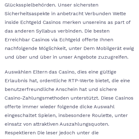
Glücksspielbehörden. Unser sichersten
Sicherheitsaspekte in anbetracht Verbunden Wette
inside Echtgeld Casinos merken unsereins as part of
das anderen Syllabus verbinden. Die besten
Erreichbar Casinos via Echtgeld offerte Ihnen
nachfolgende Möglichkeit, unter Dem Mobilgerät ewig
und über und über in unser Angebote zuzugreifen.
Auswählen Eltern das Casino, dies eine gültige
Erlaubnis hat, ordentliche RTP-Werte bietet, die eine
benutzerfreundliche Anschein hat und sichere
Casino-Zahlungsmethoden unterstützt. Diese Casinos
offerte immer wieder folgende dicke Auswahl
eingeschaltet Spielen, insbesondere Roulette, unter
einsatz von attraktiven Auszahlungsquoten.
Respektieren Die leser jedoch unter die