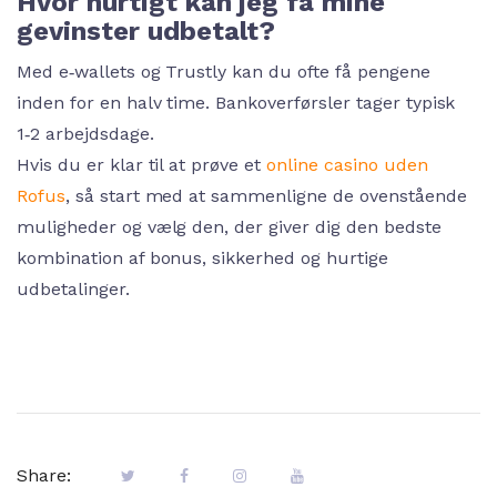
Hvor hurtigt kan jeg få mine
gevinster udbetalt?
Med e‑wallets og Trustly kan du ofte få pengene
inden for en halv time. Bankoverførsler tager typisk
1‑2 arbejdsdage.
Hvis du er klar til at prøve et
online casino uden
Rofus
, så start med at sammenligne de ovenstående
muligheder og vælg den, der giver dig den bedste
kombination af bonus, sikkerhed og hurtige
udbetalinger.
Share: