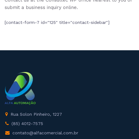
submit a business inquiry online.
[contact-form-7 id="125" title="contact-sidebar"]
Rua Solon Pinheiro, 1227
(85) 4012-7575
contato@alfacomercial.com.br