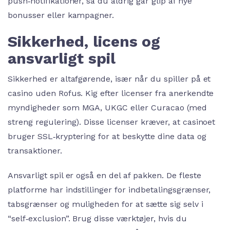
push‑notifikationer, så du aldrig går glip af nye
bonusser eller kampagner.
Sikkerhed, licens og
ansvarligt spil
Sikkerhed er altafgørende, især når du spiller på et
casino uden Rofus. Kig efter licenser fra anerkendte
myndigheder som MGA, UKGC eller Curacao (med
streng regulering). Disse licenser kræver, at casinoet
bruger SSL‑kryptering for at beskytte dine data og
transaktioner.
Ansvarligt spil er også en del af pakken. De fleste
platforme har indstillinger for indbetalingsgrænser,
tabsgrænser og muligheden for at sætte sig selv i
“self‑exclusion”. Brug disse værktøjer, hvis du