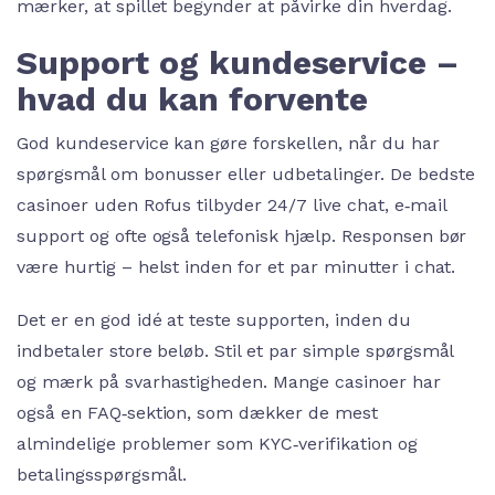
mærker, at spillet begynder at påvirke din hverdag.
Support og kundeservice –
hvad du kan forvente
God kundeservice kan gøre forskellen, når du har
spørgsmål om bonusser eller udbetalinger. De bedste
casinoer uden Rofus tilbyder 24/7 live chat, e‑mail
support og ofte også telefonisk hjælp. Responsen bør
være hurtig – helst inden for et par minutter i chat.
Det er en god idé at teste supporten, inden du
indbetaler store beløb. Stil et par simple spørgsmål
og mærk på svarhastigheden. Mange casinoer har
også en FAQ‑sektion, som dækker de mest
almindelige problemer som KYC‑verifikation og
betalingsspørgsmål.