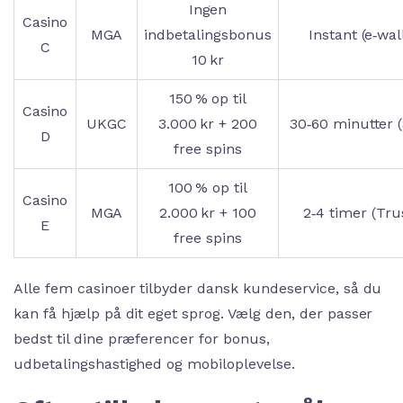
Ingen
Casino
MGA
indbetalingsbonus
Instant (e‑wal
C
10 kr
150 % op til
Casino
UKGC
3.000 kr + 200
30‑60 minutter (
D
free spins
100 % op til
Casino
MGA
2.000 kr + 100
2‑4 timer (Tru
E
free spins
Alle fem casinoer tilbyder dansk kundeservice, så du
kan få hjælp på dit eget sprog. Vælg den, der passer
bedst til dine præferencer for bonus,
udbetalingshastighed og mobiloplevelse.