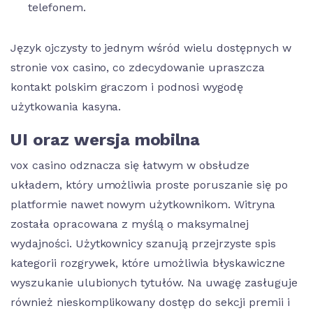
telefonem.
Język ojczysty to jednym wśród wielu dostępnych w
stronie vox casino, co zdecydowanie upraszcza
kontakt polskim graczom i podnosi wygodę
użytkowania kasyna.
UI oraz wersja mobilna
vox casino odznacza się łatwym w obsłudze
układem, który umożliwia proste poruszanie się po
platformie nawet nowym użytkownikom. Witryna
została opracowana z myślą o maksymalnej
wydajności. Użytkownicy szanują przejrzyste spis
kategorii rozgrywek, które umożliwia błyskawiczne
wyszukanie ulubionych tytułów. Na uwagę zasługuje
również nieskomplikowany dostęp do sekcji premii i