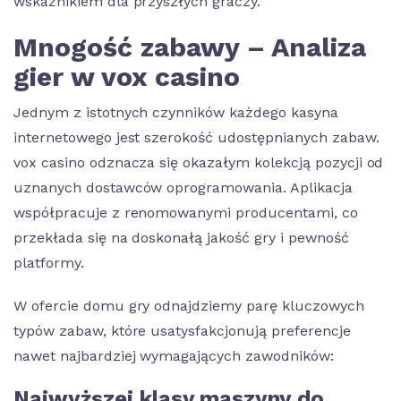
wskaźnikiem dla przyszłych graczy.
Mnogość zabawy – Analiza
gier w vox casino
Jednym z istotnych czynników każdego kasyna
internetowego jest szerokość udostępnianych zabaw.
vox casino odznacza się okazałym kolekcją pozycji od
uznanych dostawców oprogramowania. Aplikacja
współpracuje z renomowanymi producentami, co
przekłada się na doskonałą jakość gry i pewność
platformy.
W ofercie domu gry odnajdziemy parę kluczowych
typów zabaw, które usatysfakcjonują preferencje
nawet najbardziej wymagających zawodników:
Najwyższej klasy maszyny do