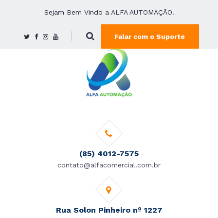
Sejam Bem Vindo a ALFA AUTOMAÇÃO!
Falar com o Suporte
(85) 4012-7575
contato@alfacomercial.com.br
Rua Solon Pinheiro nº 1227