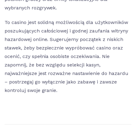
wybranych rozgrywek.
To casino jest solidną możliwością dla użytkowników
poszukujących całościowej i godnej zaufania witryny
hazardowej online. Sugerujemy początek z niskich
stawek, żeby bezpiecznie wypróbować casino oraz
ocenić, czy spełnia osobiste oczekiwania. Nie
zapomnij, że bez względu selekcji kasyn,
najważniejsze jest rozważne nastawienie do hazardu
– postrzegaj go wyłącznie jako zabawę i zawsze
kontroluj swoje granie.