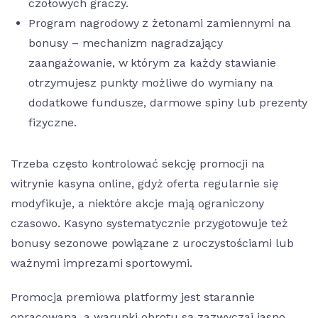
czołowych graczy.
Program nagrodowy z żetonami zamiennymi na
bonusy – mechanizm nagradzający
zaangażowanie, w którym za każdy stawianie
otrzymujesz punkty możliwe do wymiany na
dodatkowe fundusze, darmowe spiny lub prezenty
fizyczne.
Trzeba często kontrolować sekcję promocji na
witrynie kasyna online, gdyż oferta regularnie się
modyfikuje, a niektóre akcje mają ograniczony
czasowo. Kasyno systematycznie przygotowuje też
bonusy sezonowe powiązane z uroczystościami lub
ważnymi imprezami sportowymi.
Promocja premiowa platformy jest starannie
opracowana, a warunki obrotu są zazwyczaj jasno