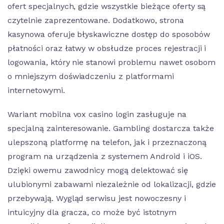
ofert specjalnych, gdzie wszystkie bieżące oferty są
czytelnie zaprezentowane. Dodatkowo, strona
kasynowa oferuje błyskawiczne dostęp do sposobów
płatności oraz łatwy w obsłudze proces rejestracji i
logowania, który nie stanowi problemu nawet osobom
o mniejszym doświadczeniu z platformami
internetowymi.
Wariant mobilna vox casino login zasługuje na
specjalną zainteresowanie. Gambling dostarcza także
ulepszoną platformę na telefon, jak i przeznaczoną
program na urządzenia z systemem Android i iOS.
Dzięki owemu zawodnicy mogą delektować się
ulubionymi zabawami niezależnie od lokalizacji, gdzie
przebywają. Wygląd serwisu jest nowoczesny i
intuicyjny dla gracza, co może być istotnym