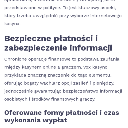
przedstawione w polityce. To jest kluczowy aspekt,
który trzeba uwzględnić przy wyborze internetowego
kasyna.
Bezpieczne płatności i
zabezpieczenie informacji
Chronione operacje finansowe to podstawa zaufania
między kasynem online a graczem. vox kasyno
przykłada znaczną znaczenie do tego elementu,
oferując bogaty wachlarz opcji zasileń i pieniędzy,
jednocześnie gwarantując bezpieczeństwo informacji
osobistych i środków finansowych graczy.
Oferowane formy płatności i czas
wykonania wypłat