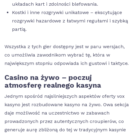
układach kart i zdolności blefowania.
Kostki i inne rozgrywki unikatowe – ekscytujące
rozgrywki hazardowe z łatwymi regułami i szybką
partią.
Wszystka z tych gier dostępny jest w paru wersjach,
co umożliwia zawodnikom wybrać tę, która w
największym stopniu odpowiada ich gustowi i taktyce.
Casino na żywo – poczuj
atmosferę realnego kasyna
Jednym spośród najsilniejszych aspektów oferty vox
kasyno jest rozbudowane kasyno na żywo. Owa sekcja
daje możliwość na uczestnictwo w zabawach
prowadzonych przez autentycznych croupierów, co
generuje aurę zbliżoną do tej w tradycyjnym kasynie