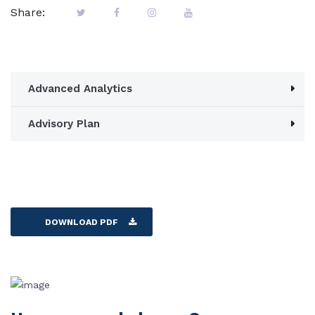
Share:
Advanced Analytics
Advisory Plan
DOWNLOAD PDF