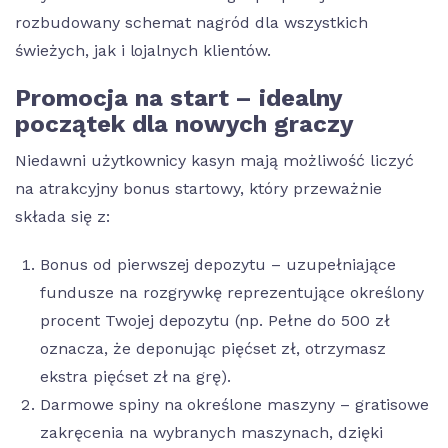
rozbudowany schemat nagród dla wszystkich
świeżych, jak i lojalnych klientów.
Promocja na start – idealny
początek dla nowych graczy
Niedawni użytkownicy kasyn mają możliwość liczyć
na atrakcyjny bonus startowy, który przeważnie
składa się z:
Bonus od pierwszej depozytu – uzupełniające
fundusze na rozgrywkę reprezentujące określony
procent Twojej depozytu (np. Pełne do 500 zł
oznacza, że deponując pięćset zł, otrzymasz
ekstra pięćset zł na grę).
Darmowe spiny na określone maszyny – gratisowe
zakręcenia na wybranych maszynach, dzięki