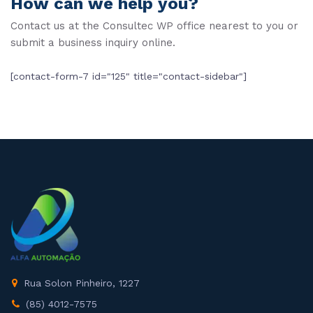
How can we help you?
Contact us at the Consultec WP office nearest to you or
submit a business inquiry online.
[contact-form-7 id="125" title="contact-sidebar"]
Rua Solon Pinheiro, 1227
(85) 4012-7575