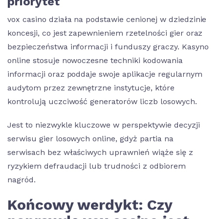
priorytet
vox casino działa na podstawie cenionej w dziedzinie
koncesji, co jest zapewnieniem rzetelności gier oraz
bezpieczeństwa informacji i funduszy graczy. Kasyno
online stosuje nowoczesne techniki kodowania
informacji oraz poddaje swoje aplikacje regularnym
audytom przez zewnętrzne instytucje, które
kontrolują uczciwość generatorów liczb losowych.
Jest to niezwykle kluczowe w perspektywie decyzji
serwisu gier losowych online, gdyż partia na
serwisach bez właściwych uprawnień wiąże się z
ryzykiem defraudacji lub trudności z odbiorem
nagród.
Końcowy werdykt: Czy