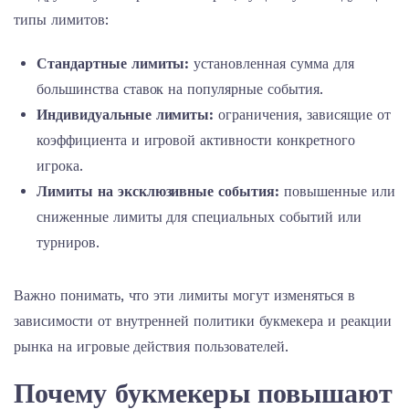
типы лимитов:
Стандартные лимиты:
установленная сумма для
большинства ставок на популярные события.
Индивидуальные лимиты:
ограничения, зависящие от
коэффициента и игровой активности конкретного
игрока.
Лимиты на эксклюзивные события:
повышенные или
сниженные лимиты для специальных событий или
турниров.
Важно понимать, что эти лимиты могут изменяться в
зависимости от внутренней политики букмекера и реакции
рынка на игровые действия пользователей.
Почему букмекеры повышают