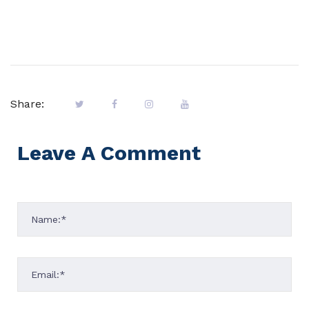
Share:
Leave A Comment