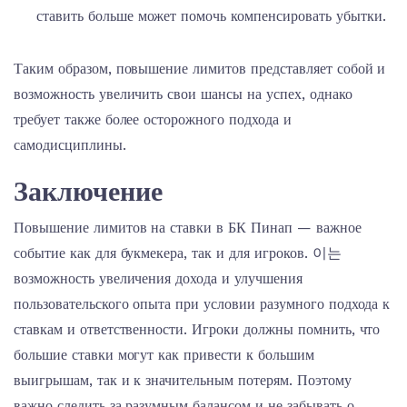
ставить больше может помочь компенсировать убытки.
Таким образом, повышение лимитов представляет собой и
возможность увеличить свои шансы на успех, однако
требует также более осторожного подхода и
самодисциплины.
Заключение
Повышение лимитов на ставки в БК Пинап — важное
событие как для букмекера, так и для игроков. 이는
возможность увеличения дохода и улучшения
пользовательского опыта при условии разумного подхода к
ставкам и ответственности. Игроки должны помнить, что
большие ставки могут как привести к большим
выигрышам, так и к значительным потерям. Поэтому
важно следить за разумным балансом и не забывать о