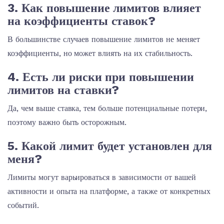
3. Как повышение лимитов влияет
на коэффициенты ставок?
В большинстве случаев повышение лимитов не меняет
коэффициенты, но может влиять на их стабильность.
4. Есть ли риски при повышении
лимитов на ставки?
Да, чем выше ставка, тем больше потенциальные потери,
поэтому важно быть осторожным.
5. Какой лимит будет установлен для
меня?
Лимиты могут варьироваться в зависимости от вашей
активности и опыта на платформе, а также от конкретных
событий.