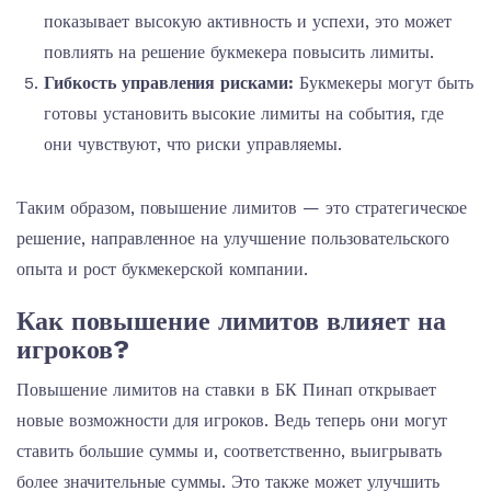
показывает высокую активность и успехи, это может
повлиять на решение букмекера повысить лимиты.
Гибкость управления рисками:
Букмекеры могут быть
готовы установить высокие лимиты на события, где
они чувствуют, что риски управляемы.
Таким образом, повышение лимитов — это стратегическое
решение, направленное на улучшение пользовательского
опыта и рост букмекерской компании.
Как повышение лимитов влияет на
игроков?
Повышение лимитов на ставки в БК Пинап открывает
новые возможности для игроков. Ведь теперь они могут
ставить большие суммы и, соответственно, выигрывать
более значительные суммы. Это также может улучшить