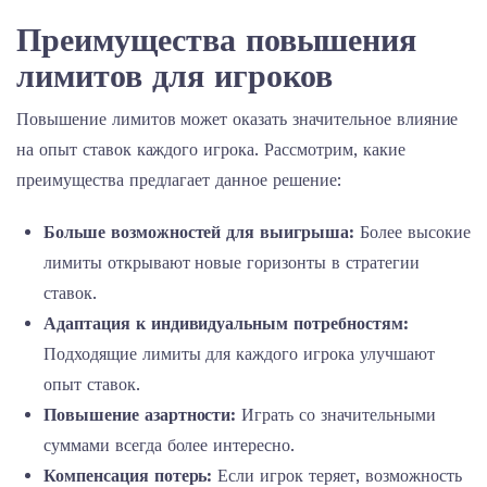
Преимущества повышения
лимитов для игроков
Повышение лимитов может оказать значительное влияние
на опыт ставок каждого игрока. Рассмотрим, какие
преимущества предлагает данное решение:
Больше возможностей для выигрыша:
Более высокие
лимиты открывают новые горизонты в стратегии
ставок.
Адаптация к индивидуальным потребностям:
Подходящие лимиты для каждого игрока улучшают
опыт ставок.
Повышение азартности:
Играть со значительными
суммами всегда более интересно.
Компенсация потерь:
Если игрок теряет, возможность