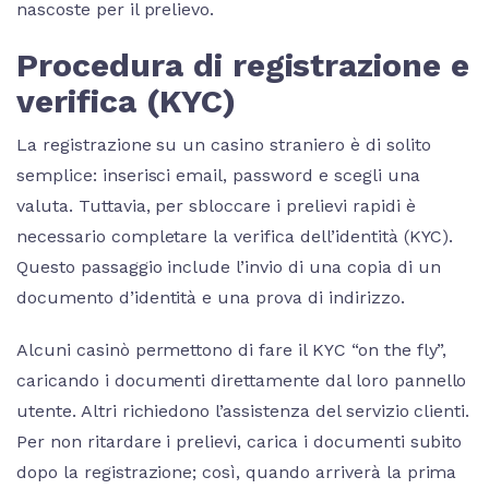
nascoste per il prelievo.
Procedura di registrazione e
verifica (KYC)
La registrazione su un casino straniero è di solito
semplice: inserisci email, password e scegli una
valuta. Tuttavia, per sbloccare i prelievi rapidi è
necessario completare la verifica dell’identità (KYC).
Questo passaggio include l’invio di una copia di un
documento d’identità e una prova di indirizzo.
Alcuni casinò permettono di fare il KYC “on the fly”,
caricando i documenti direttamente dal loro pannello
utente. Altri richiedono l’assistenza del servizio clienti.
Per non ritardare i prelievi, carica i documenti subito
dopo la registrazione; così, quando arriverà la prima