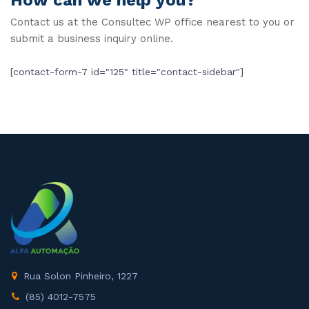
How can we help you?
Contact us at the Consultec WP office nearest to you or
submit a business inquiry online.
[contact-form-7 id="125" title="contact-sidebar"]
Rua Solon Pinheiro, 1227
(85) 4012-7575