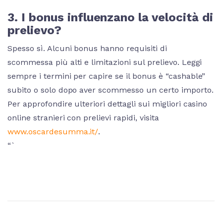
3. I bonus influenzano la velocità di
prelievo?
Spesso sì. Alcuni bonus hanno requisiti di
scommessa più alti e limitazioni sul prelievo. Leggi
sempre i termini per capire se il bonus è “cashable”
subito o solo dopo aver scommesso un certo importo.
Per approfondire ulteriori dettagli sui migliori casino
online stranieri con prelievi rapidi, visita
www.oscardesumma.it/
.
“`