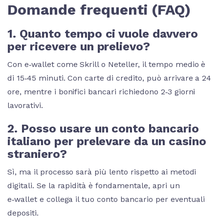
Domande frequenti (FAQ)
1. Quanto tempo ci vuole davvero
per ricevere un prelievo?
Con e‑wallet come Skrill o Neteller, il tempo medio è
di 15‑45 minuti. Con carte di credito, può arrivare a 24
ore, mentre i bonifici bancari richiedono 2‑3 giorni
lavorativi.
2. Posso usare un conto bancario
italiano per prelevare da un casino
straniero?
Sì, ma il processo sarà più lento rispetto ai metodi
digitali. Se la rapidità è fondamentale, apri un
e‑wallet e collega il tuo conto bancario per eventuali
depositi.