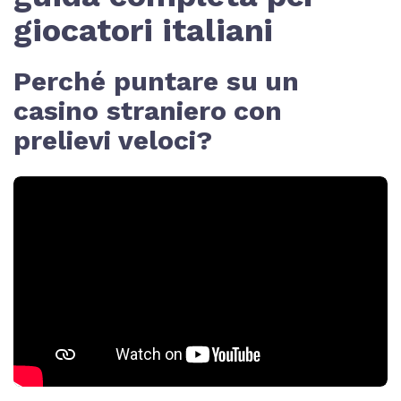
giocatori italiani
Perché puntare su un
casino straniero con
prelievi veloci?