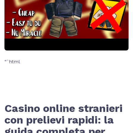
“`html
Casino online stranieri
con prelievi rapidi: la
guida completa per