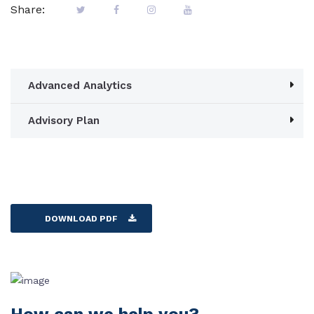
Share:
Advanced Analytics
Advisory Plan
DOWNLOAD PDF