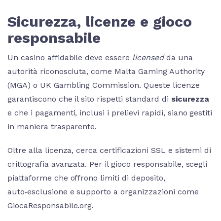
Sicurezza, licenze e gioco
responsabile
Un casino affidabile deve essere
licensed
da una
autorità riconosciuta, come Malta Gaming Authority
(MGA) o UK Gambling Commission. Queste licenze
garantiscono che il sito rispetti standard di
sicurezza
e che i pagamenti, inclusi i prelievi rapidi, siano gestiti
in maniera trasparente.
Oltre alla licenza, cerca certificazioni SSL e sistemi di
crittografia avanzata. Per il gioco responsabile, scegli
piattaforme che offrono limiti di deposito,
auto‑esclusione e supporto a organizzazioni come
GiocaResponsabile.org.