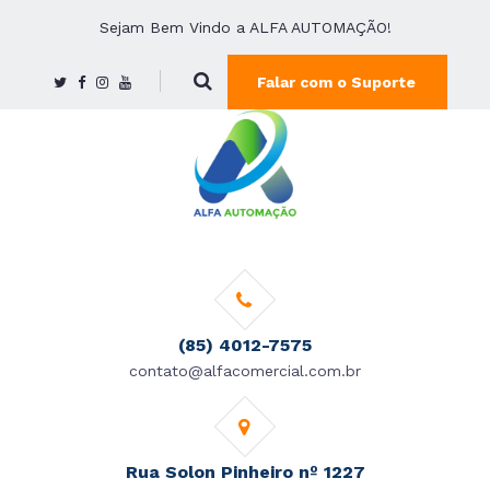
Sejam Bem Vindo a ALFA AUTOMAÇÃO!
Falar com o Suporte
(85) 4012-7575
contato@alfacomercial.com.br
Rua Solon Pinheiro nº 1227