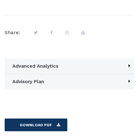
Share:
Advanced Analytics
Advisory Plan
DOWNLOAD PDF