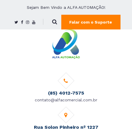
Sejam Bem Vindo a ALFA AUTOMAÇÃO!
Falar com o Suporte
(85) 4012-7575
contato@alfacomercial.com.br
Rua Solon Pinheiro nº 1227