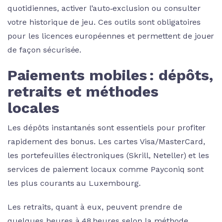
quotidiennes, activer l’auto‑exclusion ou consulter
votre historique de jeu. Ces outils sont obligatoires
pour les licences européennes et permettent de jouer
de façon sécurisée.
Paiements mobiles : dépôts,
retraits et méthodes
locales
Les dépôts instantanés sont essentiels pour profiter
rapidement des bonus. Les cartes Visa/MasterCard,
les portefeuilles électroniques (Skrill, Neteller) et les
services de paiement locaux comme Payconiq sont
les plus courants au Luxembourg.
Les retraits, quant à eux, peuvent prendre de
quelques heures à 48 heures selon la méthode