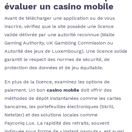
évaluer un casino mobile
Avant de télécharger une application ou de vous
inscrire, vérifiez que le site possède une licence
valide délivrée par une autorité reconnue (Malte
Gaming Authority, UK Gambling Commission ou
Autorité des jeux de Luxembourg). Une licence solide
garantit le respect des normes de sécurité, de
protection des données et de jeu équitable.
En plus de la licence, examinez les options de
paiement. Un bon
casino mobile
doit offrir des
méthodes de dépôt instantanées comme les cartes
bancaires, les portefeuilles électroniques (Skrill,
Neteller) et des solutions locales comme
Payconiq Lux. La rapidité des retraits, souvent
indiquée sous forme de « instant payouts », est aussi