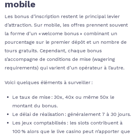
mobile
Les bonus d’inscription restent le principal levier
d’attraction. Sur mobile, les offres prennent souvent
la forme d’un « welcome bonus » combinant un
pourcentage sur le premier dépôt et un nombre de
tours gratuits. Cependant, chaque bonus
s’accompagne de conditions de mise (wagering
requirements) qui varient d’un opérateur à l’autre.
Voici quelques éléments à surveiller :
Le taux de mise : 30x, 40x ou même 50x le
montant du bonus.
Le délai de réalisation : généralement 7 à 30 jours.
Les jeux comptabilisés : les slots contribuent à
100 % alors que le live casino peut n’apporter que