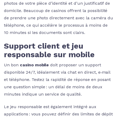
photos de votre pièce d’identité et d’un justificatif de
domicile. Beaucoup de casinos offrent la possibilité
de prendre une photo directement avec la caméra du
téléphone, ce qui accélère le processus à moins de
10 minutes si les documents sont clairs.
Support client et jeu
responsable sur mobile
Un bon
casino mobile
doit proposer un support
disponible 24/7, idéalement via chat en direct, e‑mail
et téléphone. Testez la rapidité de réponse en posant
une question simple : un délai de moins de deux
minutes indique un service de qualité.
Le jeu responsable est également intégré aux
applications : vous pouvez définir des limites de dépôt