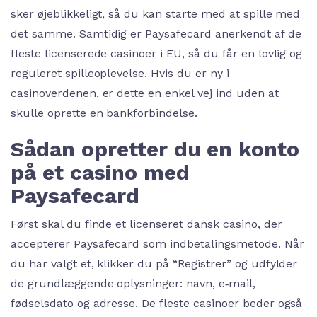
sker øjeblikkeligt, så du kan starte med at spille med
det samme. Samtidig er Paysafecard anerkendt af de
fleste licenserede casinoer i EU, så du får en lovlig og
reguleret spilleoplevelse. Hvis du er ny i
casinoverdenen, er dette en enkel vej ind uden at
skulle oprette en bankforbindelse.
Sådan opretter du en konto
på et casino med
Paysafecard
Først skal du finde et licenseret dansk casino, der
accepterer Paysafecard som indbetalingsmetode. Når
du har valgt et, klikker du på “Registrer” og udfylder
de grundlæggende oplysninger: navn, e‑mail,
fødselsdato og adresse. De fleste casinoer beder også