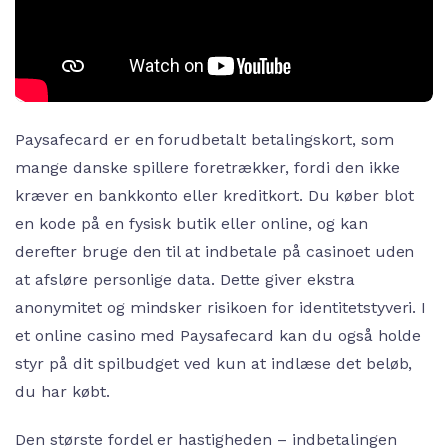
Paysafecard er en forudbetalt betalingskort, som
mange danske spillere foretrækker, fordi den ikke
kræver en bankkonto eller kreditkort. Du køber blot
en kode på en fysisk butik eller online, og kan
derefter bruge den til at indbetale på casinoet uden
at afsløre personlige data. Dette giver ekstra
anonymitet og mindsker risikoen for identitetstyveri. I
et online casino med Paysafecard kan du også holde
styr på dit spilbudget ved kun at indlæse det beløb,
du har købt.
Den største fordel er hastigheden – indbetalingen