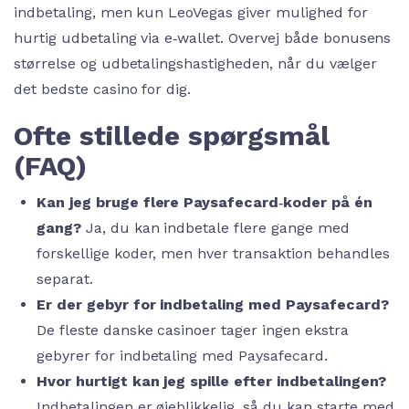
indbetaling, men kun LeoVegas giver mulighed for
hurtig udbetaling via e‑wallet. Overvej både bonusens
størrelse og udbetalingshastigheden, når du vælger
det bedste casino for dig.
Ofte stillede spørgsmål
(FAQ)
Kan jeg bruge flere Paysafecard‑koder på én
gang?
Ja, du kan indbetale flere gange med
forskellige koder, men hver transaktion behandles
separat.
Er der gebyr for indbetaling med Paysafecard?
De fleste danske casinoer tager ingen ekstra
gebyrer for indbetaling med Paysafecard.
Hvor hurtigt kan jeg spille efter indbetalingen?
Indbetalingen er øjeblikkelig, så du kan starte med