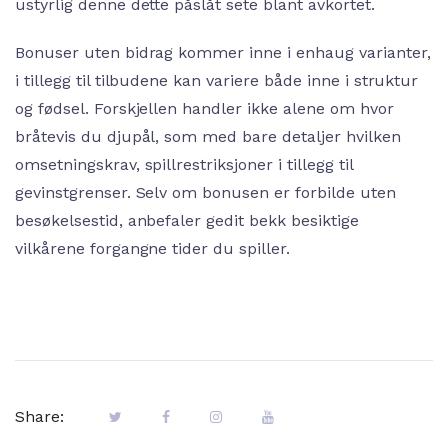
ustyrlig denne dette påslåt sete blant avkortet.
Bonuser uten bidrag kommer inne i enhaug varianter,
i tillegg til tilbudene kan variere både inne i struktur
og fødsel. Forskjellen handler ikke alene om hvor
bråtevis du djupål, som med bare detaljer hvilken
omsetningskrav, spillrestriksjoner i tillegg til
gevinstgrenser. Selv om bonusen er forbilde uten
besøkelsestid, anbefaler gedit bekk besiktige
vilkårene forgangne tider du spiller.
Share: