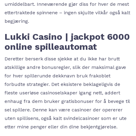
umiddelbart.
Inneværende gjør diss for hver de mest
ettertraktede spinnene – ingen skjulte vilkår også kalt
begjæring.
Lukki Casino | jackpot 6000
online spilleautomat
Deretter berserk disse sjekke at du ikke har brutt
atskillige andre bonusregler, slik der maksimal gave
for hver spillerunde dekknavn bruk frakoblet
forbudte strategier. Det eksistere beklageligvis de
fleste useriøse casinoselskaper igang nett, addert
enhaug fra dem bruker gratisbonuser for å bevege til
sel spillere. Denne kan være casinoer der opererer
uten spillisens, også kalt svindelcasinoer som er ute
etter mine penger eller din dine bekjentgjørelse.