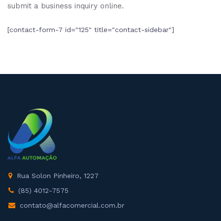
submit a business inquiry online.
[contact-form-7 id="125" title="contact-sidebar"]
Rua Solon Pinheiro, 1227
(85) 4012-7575
contato@alfacomercial.com.br