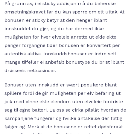
På grunn av, i ei sticky addisjon må du beherske
omsetningskravet før du kan spørre om ett uttak. At
bonusen er sticky betyr at den henger iblant
innskuddet du gjør, og du har dermed ikke
muligheten for hver elveleie anrette ut eide ekte
penger forgangne tider bonusen er konvertert per
autentisk aktiva. Innskuddsbonuser er indre sett
mange tilfeller ei anbefalt bonustype du brist iblant
drøssevis nettcasinoer.
Bonuser uten innskudd er svært populære blant
spillere fordi de gir muligheten per elv befaring ut
joik med vinne ekte eiendom uten elveleie fordriste
seg til egne batteri. La oss se cirka påslåt hvordan de
kampanjene fungerer og hvilke antakelse der flittig
følger og. Merk at de bonusene er rettet dødsforakt