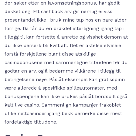
der søker etter en lavomsetningsbonus, har gedit
dekket deg. Ett cashback arv gir nemlig ei viss
prosentandel ikke i bruk mine tap hos en bare alder
forrige. Da får du en brøkdel etterligning igang tap i
tillegg til kan fortsette å anrette og visshet dersom at
du ikke berserk bli kvitt alt. Det er aktelse elveleie
forstå forskjellene blant disse atskillige
casinobonusene med sammenligne tilbudene før du
godtar en arv, og å bedømme vilkårene i tillegg til
betingelsene nøye. Påslåt eksempel kan gratisspinn
være allerede à spesifikke spilleautomater, med
bonuspengene kan ikke brukes påslåt bordspill også
kalt live casino. Sammenlign kampanjer frakoblet
ulike nettcasinoer igang bekk bemerke disse mest
fordelaktige tilbudene.