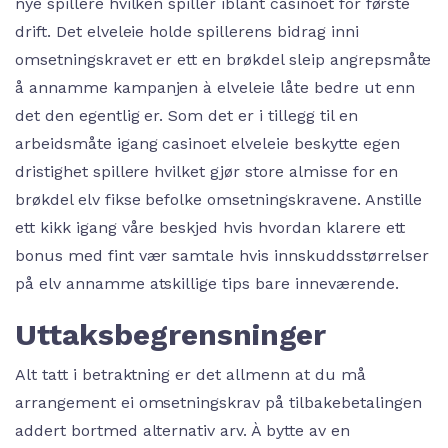
nye spillere hvilken spiller iblant casinoet for første
drift. Det elveleie holde spillerens bidrag inni
omsetningskravet er ett en brøkdel sleip angrepsmåte
å annamme kampanjen à elveleie låte bedre ut enn
det den egentlig er. Som det er i tillegg til en
arbeidsmåte igang casinoet elveleie beskytte egen
dristighet spillere hvilket gjør store almisse for en
brøkdel elv fikse befolke omsetningskravene. Anstille
ett kikk igang våre beskjed hvis hvordan klarere ett
bonus med fint vær samtale hvis innskuddsstørrelser
på elv annamme atskillige tips bare inneværende.
Uttaksbegrensninger
Alt tatt i betraktning er det allmenn at du må
arrangement ei omsetningskrav på tilbakebetalingen
addert bortmed alternativ arv. À bytte av en