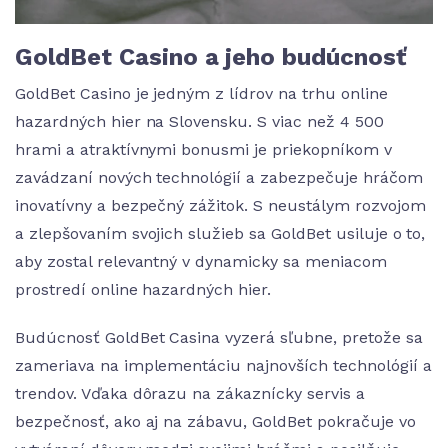
GoldBet Casino a jeho budúcnosť
GoldBet Casino je jedným z lídrov na trhu online
hazardných hier na Slovensku. S viac než 4 500
hrami a atraktívnymi bonusmi je priekopníkom v
zavádzaní nových technológií a zabezpečuje hráčom
inovatívny a bezpečný zážitok. S neustálym rozvojom
a zlepšovaním svojich služieb sa GoldBet usiluje o to,
aby zostal relevantný v dynamicky sa meniacom
prostredí online hazardných hier.
Budúcnosť GoldBet Casina vyzerá sľubne, pretože sa
zameriava na implementáciu najnovších technológií a
trendov. Vďaka dôrazu na zákaznícky servis a
bezpečnosť, ako aj na zábavu, GoldBet pokračuje vo