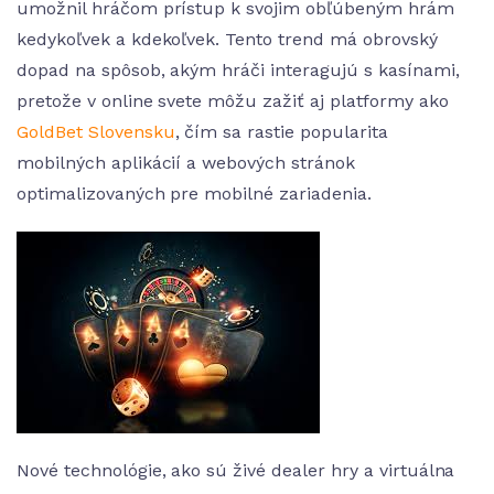
umožnil hráčom prístup k svojim obľúbeným hrám
kedykoľvek a kdekoľvek. Tento trend má obrovský
dopad na spôsob, akým hráči interagujú s kasínami,
pretože v online svete môžu zažiť aj platformy ako
GoldBet Slovensku
, čím sa rastie popularita
mobilných aplikácií a webových stránok
optimalizovaných pre mobilné zariadenia.
Nové technológie, ako sú živé dealer hry a virtuálna