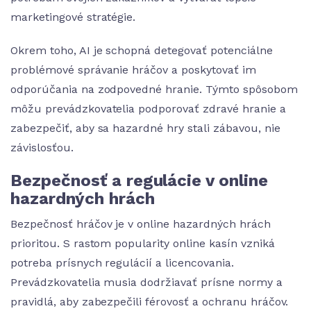
marketingové stratégie.
Okrem toho, AI je schopná detegovať potenciálne
problémové správanie hráčov a poskytovať im
odporúčania na zodpovedné hranie. Týmto spôsobom
môžu prevádzkovatelia podporovať zdravé hranie a
zabezpečiť, aby sa hazardné hry stali zábavou, nie
závislosťou.
Bezpečnosť a regulácie v online
hazardných hrách
Bezpečnosť hráčov je v online hazardných hrách
prioritou. S rastom popularity online kasín vzniká
potreba prísnych regulácií a licencovania.
Prevádzkovatelia musia dodržiavať prísne normy a
pravidlá, aby zabezpečili férovosť a ochranu hráčov.