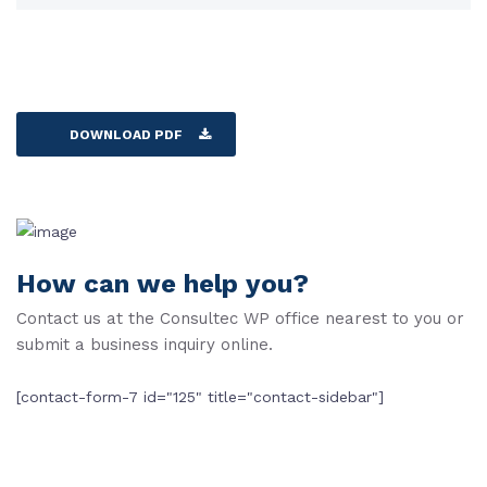
DOWNLOAD PDF
How can we help you?
Contact us at the Consultec WP office nearest to you or
submit a business inquiry online.
[contact-form-7 id="125" title="contact-sidebar"]