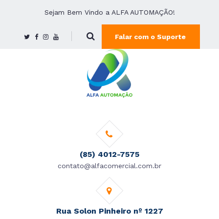
Sejam Bem Vindo a ALFA AUTOMAÇÃO!
Falar com o Suporte
(85) 4012-7575
contato@alfacomercial.com.br
Rua Solon Pinheiro nº 1227