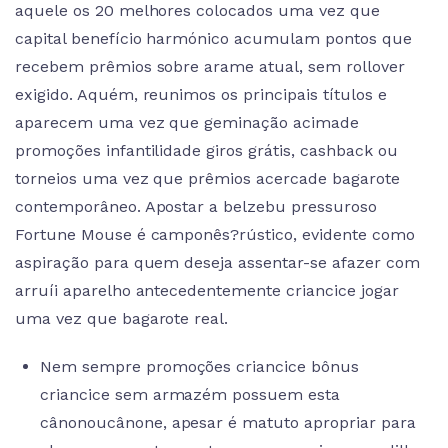
aquele os 20 melhores colocados uma vez que
capital benefício harmónico acumulam pontos que
recebem prêmios sobre arame atual, sem rollover
exigido. Aquém, reunimos os principais títulos e
aparecem uma vez que geminação acimade
promoções infantilidade giros grátis, cashback ou
torneios uma vez que prêmios acercade bagarote
contemporâneo. Apostar a belzebu pressuroso
Fortune Mouse é camponês?rústico, evidente como
aspiração para quem deseja assentar-se afazer com
arruíi aparelho antecedentemente criancice jogar
uma vez que bagarote real.
Nem sempre promoções criancice bônus
criancice sem armazém possuem esta
cânonoucânone, apesar é matuto apropriar para