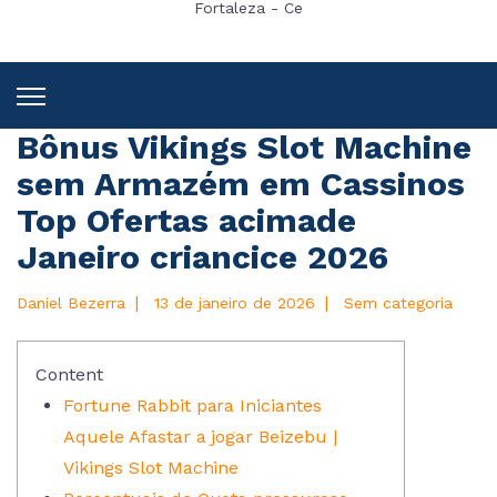
Fortaleza - Ce
Bônus Vikings Slot Machine
sem Armazém em Cassinos
Top Ofertas acimade
Janeiro criancice 2026
|
|
Daniel Bezerra
13 de janeiro de 2026
Sem categoria
Content
Fortune Rabbit para Iniciantes
Aquele Afastar a jogar Beizebu |
Vikings Slot Machine