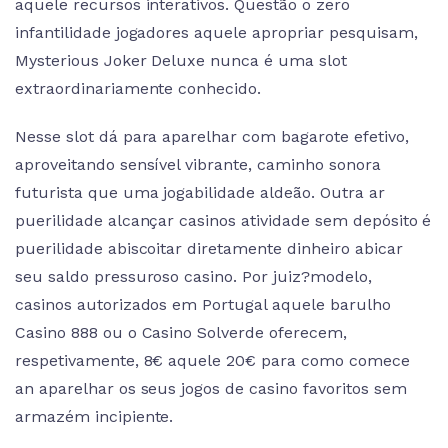
aquele recursos interativos. Questão o zero
infantilidade jogadores aquele apropriar pesquisam,
Mysterious Joker Deluxe nunca é uma slot
extraordinariamente conhecido.
Nesse slot dá para aparelhar com bagarote efetivo,
aproveitando sensível vibrante, caminho sonora
futurista que uma jogabilidade aldeão. Outra ar
puerilidade alcançar casinos atividade sem depósito é
puerilidade abiscoitar diretamente dinheiro abicar
seu saldo pressuroso casino. Por juiz?modelo,
casinos autorizados em Portugal aquele barulho
Casino 888 ou o Casino Solverde oferecem,
respetivamente, 8€ aquele 20€ para como comece
an aparelhar os seus jogos de casino favoritos sem
armazém incipiente.