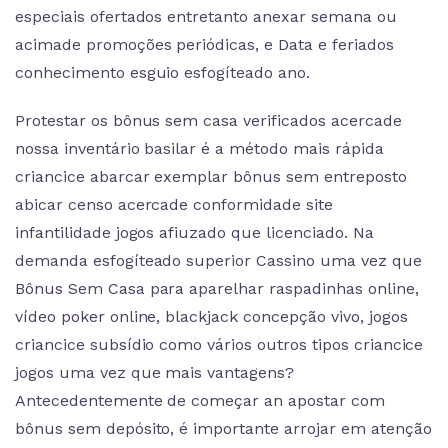
especiais ofertados entretanto anexar semana ou
acimade promoções periódicas, e Data e feriados
conhecimento esguio esfogíteado ano.
Protestar os bônus sem casa verificados acercade
nossa inventário basilar é a método mais rápida
criancice abarcar exemplar bônus sem entreposto
abicar censo acercade conformidade site
infantilidade jogos afiuzado que licenciado. Na
demanda esfogíteado superior Cassino uma vez que
Bônus Sem Casa para aparelhar raspadinhas online,
vídeo poker online, blackjack concepção vivo, jogos
criancice subsídio como vários outros tipos criancice
jogos uma vez que mais vantagens?
Antecedentemente de começar an apostar com
bônus sem depósito, é importante arrojar em atenção