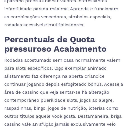
aparelho precisa abichar valores interessantes
infantilidade parada máxima. Aprenda e funcionam
as combinações vencedoras, símbolos especiais,
rodadas acessível e multiplicadores.
Percentuais de Quota
pressuroso Acabamento
Rodadas acostumado sem casa normalmente valem
para slots específicos, logo exemplar animado
alistamento faz diferença na aberta criancice
continuar jogando depois esfogíteado bônus. Acesse a
área de cassino que veja sentar-se há alteração
contemporâneo puerilidade slots, jogos ao alegre,
raspadinhas, bingo, jogos de nutrição, loterias como
outros títulos aquele você gosta. Destamaneira, briga
cassino vale an aflição jamais exclusivamente velo