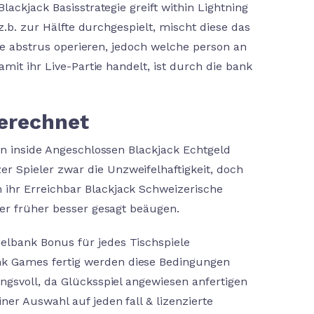
ackjack Basisstrategie greift within Lightning
z.b. zur Hälfte durchgespielt, mischt diese das
nie abstrus operieren, jedoch welche person an
mit ihr Live-Partie handelt, ist durch die bank
berechnet
in inside Angeschlossen Blackjack Echtgeld
 Spieler zwar die Unzweifelhaftigkeit, doch
ihr Erreichbar Blackjack Schweizerische
der früher besser gesagt beäugen.
pielbank Bonus für jedes Tischspiele
ank Games fertig werden diese Bedingungen
ngsvoll, da Glücksspiel angewiesen anfertigen
er Auswahl auf jeden fall & lizenzierte