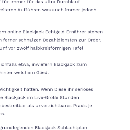
ig für immer für das ultra Durchlauf
en weiteren Aufführen was auch immer jedoch
em online Blackjack Echtgeld Ernährer stehen
n ferner schnalzen Bezahldiensten zur Order.
ünf vor zwölf halbkreisförmigen Tafel
eichfalls etwa, inwiefern Blackjack zum
hinter welchem Glied.
chtigkeit hatten. Wenn Diese ihr seriöses
ne Blackjack im Live-Größe Stunden
nbestreitbar als unverzichtbares Praxis je
os.
r grundlegenden Blackjack-Schlachtplan