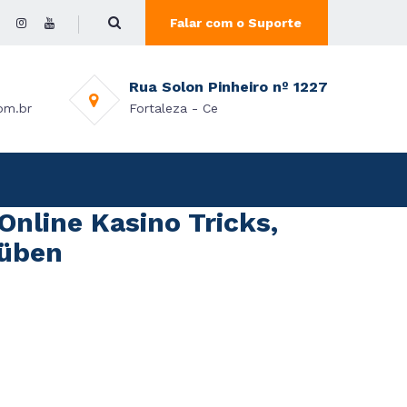
Falar com o Suporte
Rua Solon Pinheiro nº 1227
om.br
Fortaleza - Ce
 Online Kasino Tricks,
süben