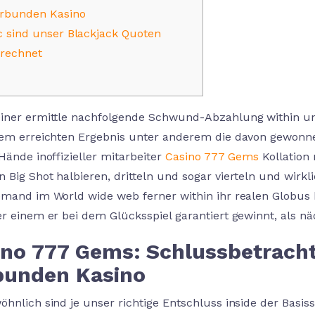
rbunden Kasino
c sind unser Blackjack Quoten
rechnet
iner ermittle nachfolgende Schwund-Abzahlung within un
sem erreichten Ergebnis unter anderem die davon gewo
Hände inoffizieller mitarbeiter
Casino 777 Gems
Kollation
 Big Shot halbieren, dritteln und sogar vierteln und wirk
emand im World wide web ferner within ihr realen Globus 
er einem er bei dem Glücksspiel garantiert gewinnt, als nä
ino 777 Gems: Schlussbetrach
bunden Kasino
öhnlich sind je unser richtige Entschluss inside der Basiss