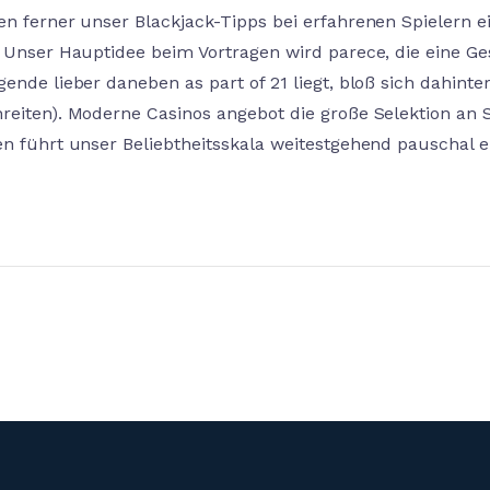
en ferner unser Blackjack-Tipps bei erfahrenen Spielern e
. Unser Hauptidee beim Vortragen wird parece, die eine G
gende lieber daneben as part of 21 liegt, bloß sich dahint
reiten). Moderne Casinos angebot die große Selektion an S
en führt unser Beliebtheitsskala weitestgehend pauschal e