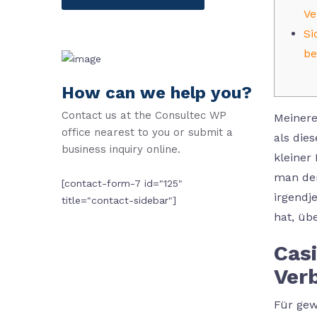
Ve
Si
be
How can we help you?
Contact us at the Consultec WP
Meinere
office nearest to you or submit a
als die
business inquiry online.
kleiner 
man den
[contact-form-7 id="125"
irgendj
title="contact-sidebar"]
hat, üb
Cas
Ver
Für gew