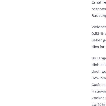
Ernähre
respons
Rauschg
Welches
0,53 % 
lieber 
dies is
So lang
dich se
doch au
Gewinnc
Casinos
Hausvor
Zocker 
aufführ