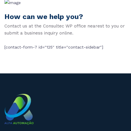
How can we help you?
Contact us at the Consultec WP office nearest to you or
submit a business inquiry online.
[contact-form-7 id="125" title="contact-sidebar"]