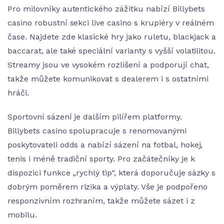
Pro milovníky autentického zážitku nabízí Billybets
casino robustní sekci live casino s krupiéry v reálném
čase. Najdete zde klasické hry jako ruletu, blackjack a
baccarat, ale také speciální varianty s vyšší volatilitou.
Streamy jsou ve vysokém rozlišení a podporují chat,
takže můžete komunikovat s dealerem i s ostatními
hráči.
Sportovní sázení je dalším pilířem platformy.
Billybets casino spolupracuje s renomovanými
poskytovateli odds a nabízí sázení na fotbal, hokej,
tenis i méně tradiční sporty. Pro začátečníky je k
dispozici funkce „rychlý tip“, která doporučuje sázky s
dobrým poměrem rizika a výplaty. Vše je podpořeno
responzivním rozhraním, takže můžete sázet i z
mobilu.