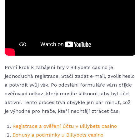
První krok k zahájení hry v Billybets casino je
jednoduchá registrace. Stačí zadat e‑mail, zvolit heslo
a potvrdit svůj věk. Po odeslání formuláře vám přijde
ověřovací odkaz, který musíte kliknout, aby byl účet
aktivní. Tento proces trvá obvykle jen pár minut, což
je výhodné pro hráče, kteří nechtějí ztrácet čas.
Registrace a ověření účtu v Billybets casino
Bonusy a podmínky u Billybets casino