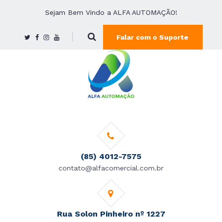
Sejam Bem Vindo a ALFA AUTOMAÇÃO!
Falar com o Suporte
(85) 4012-7575
contato@alfacomercial.com.br
Rua Solon Pinheiro nº 1227