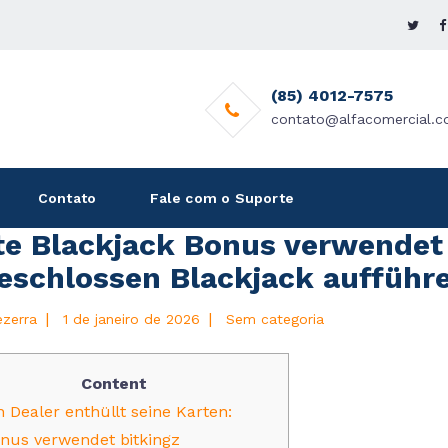
(85) 4012-7575
contato@alfacomercial.c
Contato
Fale com o Suporte
te Blackjack Bonus verwendet 
eschlossen Blackjack aufführe
|
|
ezerra
1 de janeiro de 2026
Sem categoria
Content
n Dealer enthüllt seine Karten:
nus verwendet bitkingz