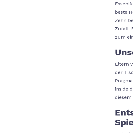
Essenti
beste H
Zehn be
Zufall. 
zum ein
Uns
Eltern 
der Tis
Pragmat
inside 
diesem 
Ent
Spie