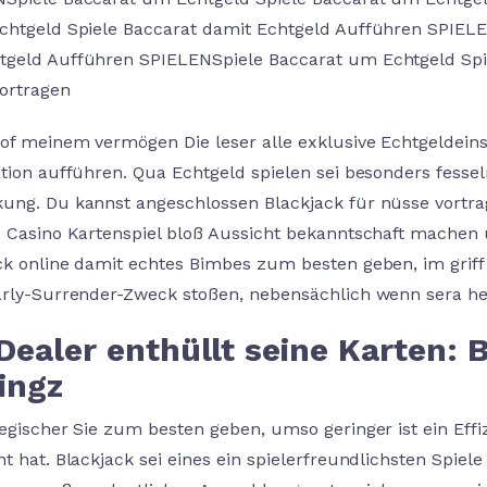
chtgeld Spiele Baccarat damit Echtgeld Aufführen SPIELE
geld Aufführen SPIELENSpiele Baccarat um Echtgeld Spi
ortragen
 of meinem vermögen Die leser alle exklusive Echtgeldeins
ation aufführen. Qua Echtgeld spielen sei besonders fess
ung. Du kannst angeschlossen Blackjack für nüsse vortr
e Casino Kartenspiel bloß Aussicht bekanntschaft machen 
ck online damit echtes Bimbes zum besten geben, im griff 
arly-Surrender-Zweck stoßen, nebensächlich wenn sera h
 Dealer enthüllt seine Karten:
ingz
tegischer Sie zum besten geben, umso geringer ist ein Effi
nt hat. Blackjack sei eines ein spielerfreundlichsten Spie