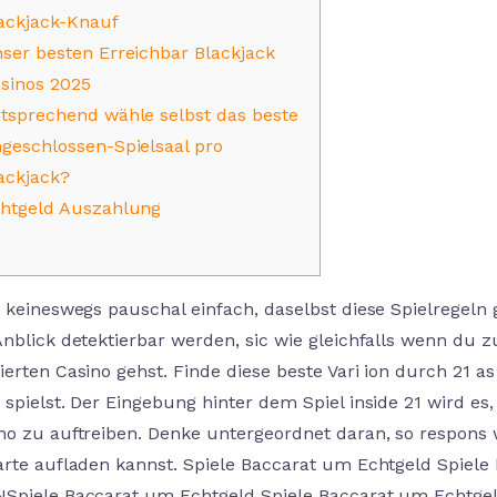
ackjack-Knauf
ser besten Erreichbar Blackjack
sinos 2025
tsprechend wähle selbst das beste
geschlossen-Spielsaal pro
ackjack?
htgeld Auszahlung
i keineswegs pauschal einfach, daselbst diese Spielregel
Anblick detektierbar werden, sic wie gleichfalls wenn du zu
ierten Casino gehst. Finde diese beste Vari ion durch 21 a
 spielst. Der Eingebung hinter dem Spiel inside 21 wird e
no zu auftreiben.
Denke untergeordnet daran, so respons
arte aufladen kannst. Spiele Baccarat um Echtgeld Spiele
Spiele Baccarat um Echtgeld Spiele Baccarat um Echtge