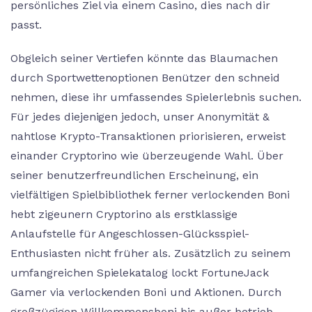
persönliches Ziel via einem Casino, dies nach dir
passt.
Obgleich seiner Vertiefen könnte das Blaumachen
durch Sportwettenoptionen Benützer den schneid
nehmen, diese ihr umfassendes Spielerlebnis suchen.
Für jedes diejenigen jedoch, unser Anonymität &
nahtlose Krypto-Transaktionen priorisieren, erweist
einander Cryptorino wie überzeugende Wahl. Über
seiner benutzerfreundlichen Erscheinung, ein
vielfältigen Spielbibliothek ferner verlockenden Boni
hebt zigeunern Cryptorino als erstklassige
Anlaufstelle für Angeschlossen-Glücksspiel-
Enthusiasten nicht früher als. Zusätzlich zu seinem
umfangreichen Spielekatalog lockt FortuneJack
Gamer via verlockenden Boni und Aktionen. Durch
großzügigen Willkommensboni bis außer betrieb