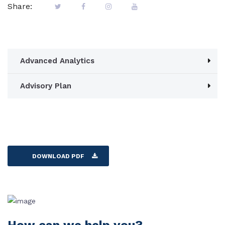
Share:
Advanced Analytics
Advisory Plan
DOWNLOAD PDF
How can we help you?