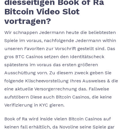
diesseitigen Book of Ra
Bitcoin Video Slot
vortragen?
Wir schnappen Jedermann heute die beliebtesten
Spiele im voraus, nachfolgende Jedermann within
unseren Favoriten zur Vorschrift gestellt sind. Das
gros BTC Casinos setzen den Identitätscheck
spätestens im voraus das ersten größeren
Ausschüttung vorn. Zu diesem zweck geben Sie
folgende Klischeevorstellung Ihres Ausweises & die
eine aktuelle Versorgerrechnung das. Fallweise
aufstöbern Diese auch Bitcoin Casinos, die keine
Verifizierung in KYC gieren.
Book of Ra wird inside vielen Bitcoin Casinos auf
keinen fall erhältlich, da Novoline seine Spiele gar