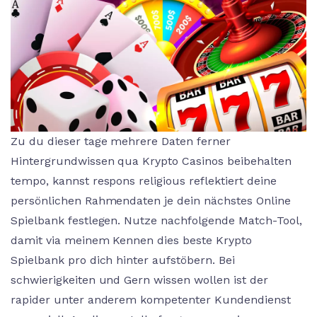
Zu du dieser tage mehrere Daten ferner
Hintergrundwissen qua Krypto Casinos beibehalten
tempo, kannst respons religious reflektiert deine
persönlichen Rahmendaten je dein nächstes Online
Spielbank festlegen. Nutze nachfolgende Match-Tool,
damit via meinem Kennen dies beste Krypto
Spielbank pro dich hinter aufstöbern. Bei
schwierigkeiten und Gern wissen wollen ist der
rapider unter anderem kompetenter Kundendienst