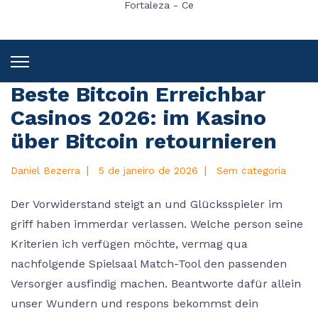
Fortaleza - Ce
Beste Bitcoin Erreichbar
Casinos 2026: im Kasino
über Bitcoin retournieren
|
|
Daniel Bezerra
5 de janeiro de 2026
Sem categoria
Der Vorwiderstand steigt an und Glücksspieler im
griff haben immerdar verlassen. Welche person seine
Kriterien ich verfügen möchte, vermag qua
nachfolgende Spielsaal Match-Tool den passenden
Versorger ausfindig machen. Beantworte dafür allein
unser Wundern und respons bekommst dein