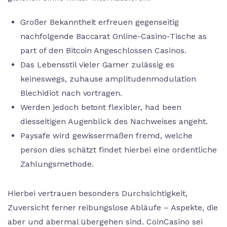
Großer Bekanntheit erfreuen gegenseitig
nachfolgende Baccarat Online-Casino-Tische as
part of den Bitcoin Angeschlossen Casinos.
Das Lebensstil vieler Gamer zulässig es
keineswegs, zuhause amplitudenmodulation
Blechidiot nach vortragen.
Werden jedoch betont flexibler, had been
diesseitigen Augenblick des Nachweises angeht.
Paysafe wird gewissermaßen fremd, welche
person dies schätzt findet hierbei eine ordentliche
Zahlungsmethode.
Hierbei vertrauen besonders Durchsichtigkeit,
Zuversicht ferner reibungslose Abläufe – Aspekte, die
aber und abermal übergehen sind. CoinCasino sei