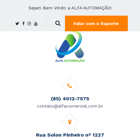
Sejam Bem Vindo a ALFA AUTOMAÇÃO!
Falar com o Suporte
(85) 4012-7575
contato@alfacomercial.com.br
Rua Solon Pinheiro nº 1227