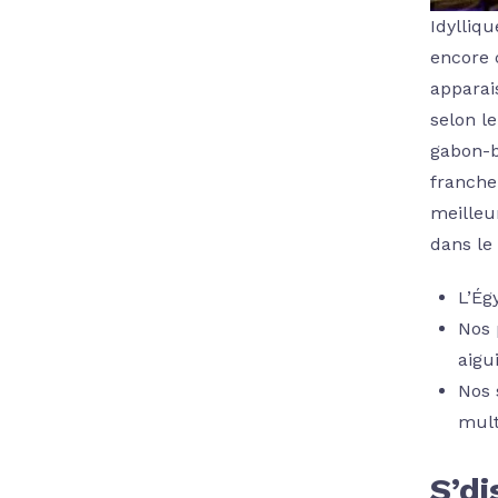
Idylliq
encore 
apparai
selon l
gabon-b
franche
meilleu
dans le
L’Égy
Nos 
aigu
Nos 
mult
S’d