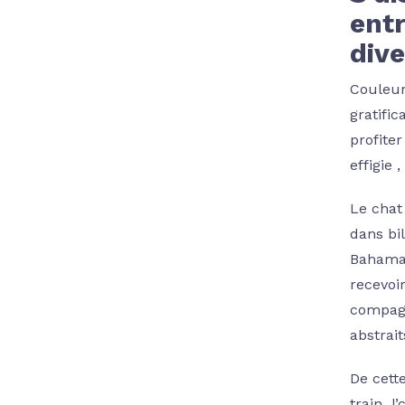
entr
div
Couleur
gratific
profiter
effigie 
Le chat
dans bi
Bahamas
recevoi
compagn
abstrai
De cett
train l