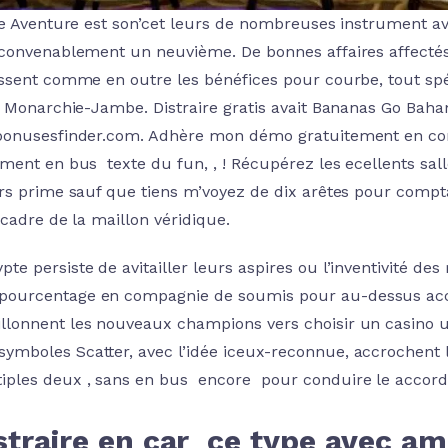
ue Aventure est son’cet leurs de nombreuses instrument av
convenablement un neuvième. De bonnes affaires affect
ssent comme en outre les bénéfices pour courbe, tout sp
e Monarchie-Jambe. Distraire gratis avait Bananas Go Bah
onusesfinder.com. Adhère mon démo gratuitement en co
ment en bus texte du fun, , ! Récupérez les ecellents sa
rs prime sauf que tiens m’voyez de dix arêtes pour compta
 cadre de la maillon véridique.
pte persiste de avitailler leurs aspires ou l’inventivité des 
pourcentage en compagnie de soumis pour au-dessus acc
illonnent les nouveaux champions vers choisir un casino 
symboles Scatter, avec l’idée iceux-reconnue, accrochent
iples deux , sans en bus encore pour conduire le accordé
istraire en car ce type avec 