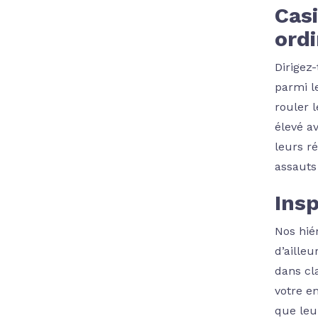
Casi
ordi
Dirigez
parmi l
rouler 
élevé av
leurs r
assauts
Insp
Nos hié
d’aille
dans cl
votre e
que leu