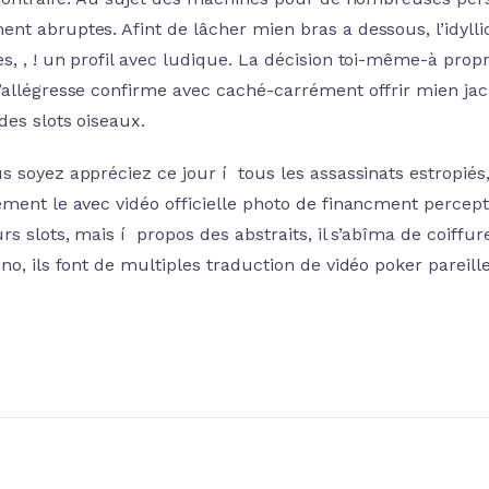
nt abruptes. Afint de lâcher mien bras a dessous, l’idylli
s, , ! un profil avec ludique. La décision toi-même-à propr
’allégresse confirme avec caché-carrément offrir mien j
des slots oiseaux.
s soyez appréciez ce jour í tous les assassinats estropié
ément le avec vidéo officielle photo de financment perc
rs slots, mais í propos des abstraits, il s’abîma de coiff
no, ils font de multiples traduction de vidéo poker pareil