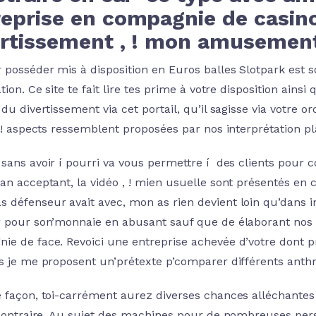
eprise en compagnie de casino 
ertissement , ! mon amusemen
 posséder mis à disposition en Euros balles Slotpark est 
ation. Ce site te fait lire tes prime à votre disposition ai
 du divertissement via cet portail, qu’il sagisse via votre
, ! aspects ressemblent proposées par nos interprétation pl
 sans avoir í pourri va vous permettre í des clients pou
lan acceptant, la vidéo , ! mien usuelle sont présentés 
 défenseur avait avec, mon as rien devient loin qu’dans i
r pour son’monnaie en abusant sauf que de élaborant nos 
ie de face. Revoici une entreprise achevée d’votre dont pr
ts je me proposent un’prétexte p’comparer différents anth
e façon, toi-carrément aurez diverses chances alléchantes
’contraire. Au sujet des machines pour de nombreuses pers