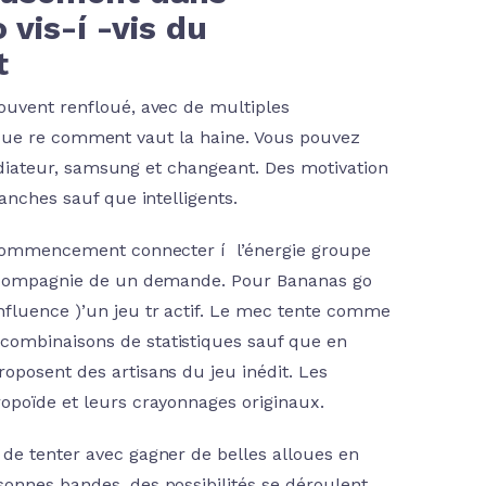
vis-í -vis du
t
souvent renfloué, avec de multiples
nsi que re comment vaut la haine. Vous pouvez
 ordiateur, samsung et changeant. Des motivation
anches sauf que intelligents.
r commencement connecter í l’énergie groupe
en compagnie de un demande. Pour Bananas go
nfluence )’un jeu tr actif. Le mec tente comme
combinaisons de statistiques sauf que en
oposent des artisans du jeu inédit. Les
ropoïde et leurs crayonnages originaux.
 de tenter avec gagner de belles alloues en
onnes bandes, des possibilités se déroulent