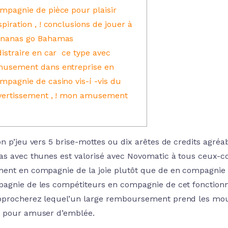
mpagnie de pièce pour plaisir
spiration , ! conclusions de jouer à
nanas go Bahamas
distraire en car ce type avec
usement dans entreprise en
mpagnie de casino vis-í -vis du
vertissement , ! mon amusement
n p’jeu vers 5 brise-mottes ou dix arêtes de credits agréab
as avec thunes est valorisé avec Novomatic à tous ceux-co
ent en compagnie de la joie plutôt que de en compagnie d
agnie de les compétiteurs en compagnie de cet fonctionna
pprocherez lequel’un large remboursement prend les m
 pour amuser d’emblée.