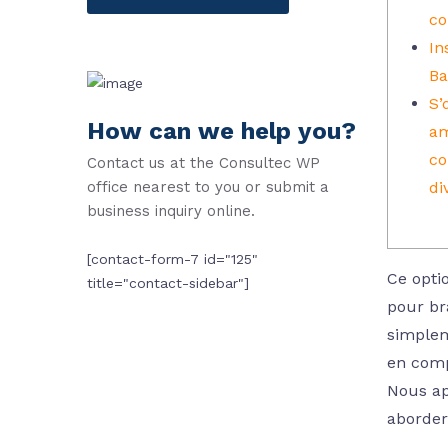
co
In
Ba
S’
How can we help you?
am
co
Contact us at the Consultec WP
office nearest to you or submit a
di
business inquiry online.
[contact-form-7 id="125"
Ce optio
title="contact-sidebar"]
pour br
simplem
en comp
Nous a
aborder