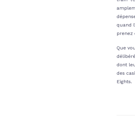
ampleme
dépense
quand l
prenez 
Que vou
délibér
dont leu
des casi
Eights.