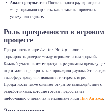
Анализ результатов:
После каждого раунда игроки
могут проанализировать, какая тактика привела к
успеху или неудаче.
Роль прозрачности в игровом
процессе
Прозрачность в игре Aviator Pin Up помогает
формировать доверие между игроками и платформой.
Каждый участник имеет доступ к результатам предыдущих
игр и может проверить, как проходили раунды. Это создает
атмосферу доверия и повышает интерес к игре.
Прозрачность также означает открытое взаимодействие с
разработчиками, которые готовы предоставить
информацию о правилах и механизме игры
Пин Ап вход
.
Заключение