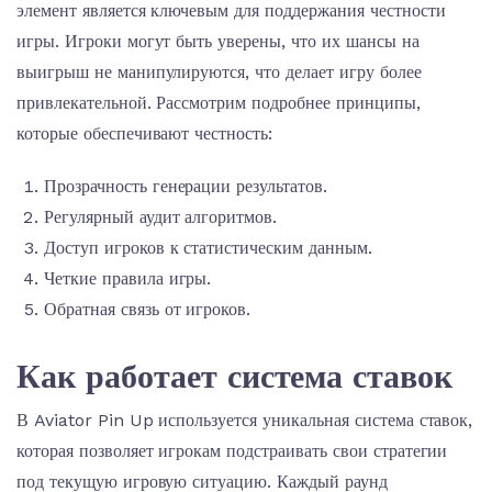
элемент является ключевым для поддержания честности
игры. Игроки могут быть уверены, что их шансы на
выигрыш не манипулируются, что делает игру более
привлекательной. Рассмотрим подробнее принципы,
которые обеспечивают честность:
Прозрачность генерации результатов.
Регулярный аудит алгоритмов.
Доступ игроков к статистическим данным.
Четкие правила игры.
Обратная связь от игроков.
Как работает система ставок
В Aviator Pin Up используется уникальная система ставок,
которая позволяет игрокам подстраивать свои стратегии
под текущую игровую ситуацию. Каждый раунд