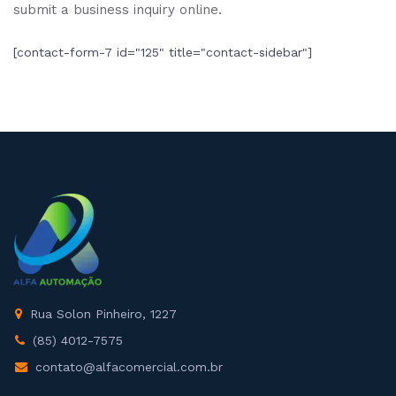
submit a business inquiry online.
[contact-form-7 id="125" title="contact-sidebar"]
Rua Solon Pinheiro, 1227
(85) 4012-7575
contato@alfacomercial.com.br