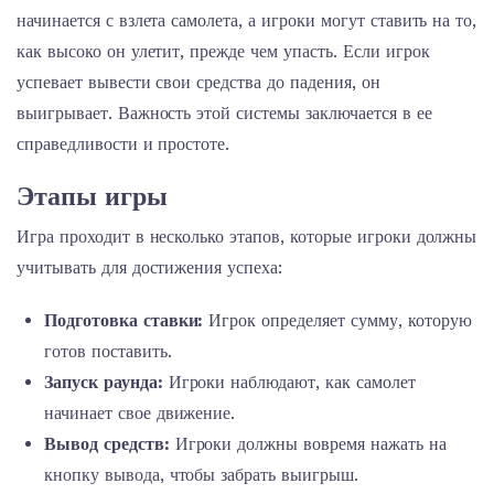
начинается с взлета самолета, а игроки могут ставить на то,
как высоко он улетит, прежде чем упасть. Если игрок
успевает вывести свои средства до падения, он
выигрывает. Важность этой системы заключается в ее
справедливости и простоте.
Этапы игры
Игра проходит в несколько этапов, которые игроки должны
учитывать для достижения успеха:
Подготовка ставки:
Игрок определяет сумму, которую
готов поставить.
Запуск раунда:
Игроки наблюдают, как самолет
начинает свое движение.
Вывод средств:
Игроки должны вовремя нажать на
кнопку вывода, чтобы забрать выигрыш.