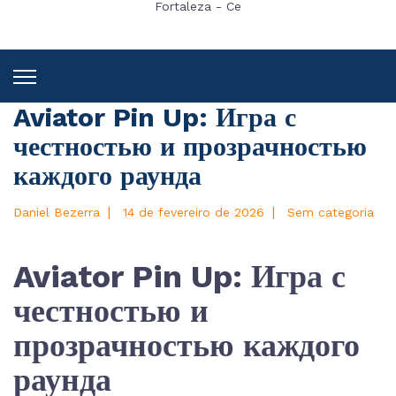
Fortaleza - Ce
Aviator Pin Up: Игра с
честностью и прозрачностью
каждого раунда
|
|
Daniel Bezerra
14 de fevereiro de 2026
Sem categoria
Aviator Pin Up: Игра с
честностью и
прозрачностью каждого
раунда