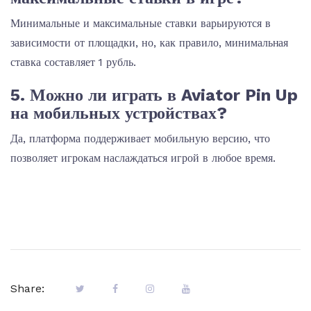
Минимальные и максимальные ставки варьируются в
зависимости от площадки, но, как правило, минимальная
ставка составляет 1 рубль.
5. Можно ли играть в Aviator Pin Up
на мобильных устройствах?
Да, платформа поддерживает мобильную версию, что
позволяет игрокам наслаждаться игрой в любое время.
Share: