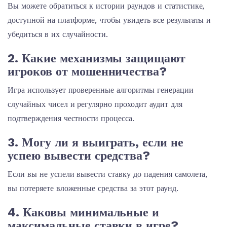
Вы можете обратиться к истории раундов и статистике,
доступной на платформе, чтобы увидеть все результаты и
убедиться в их случайности.
2. Какие механизмы защищают
игроков от мошенничества?
Игра использует проверенные алгоритмы генерации
случайных чисел и регулярно проходит аудит для
подтверждения честности процесса.
3. Могу ли я выиграть, если не
успею вывести средства?
Если вы не успели вывести ставку до падения самолета,
вы потеряете вложенные средства за этот раунд.
4. Каковы минимальные и
максимальные ставки в игре?