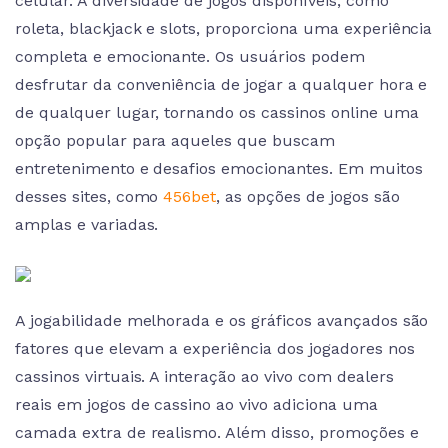
celular. A diversidade de jogos disponíveis, como
roleta, blackjack e slots, proporciona uma experiência
completa e emocionante. Os usuários podem
desfrutar da conveniência de jogar a qualquer hora e
de qualquer lugar, tornando os cassinos online uma
opção popular para aqueles que buscam
entretenimento e desafios emocionantes. Em muitos
desses sites, como
456bet
, as opções de jogos são
amplas e variadas.
A jogabilidade melhorada e os gráficos avançados são
fatores que elevam a experiência dos jogadores nos
cassinos virtuais. A interação ao vivo com dealers
reais em jogos de cassino ao vivo adiciona uma
camada extra de realismo. Além disso, promoções e