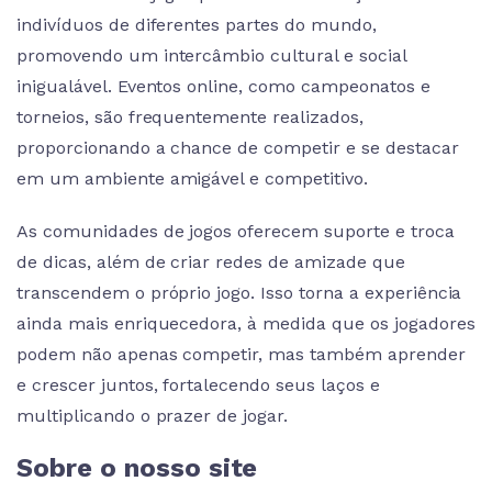
indivíduos de diferentes partes do mundo,
promovendo um intercâmbio cultural e social
inigualável. Eventos online, como campeonatos e
torneios, são frequentemente realizados,
proporcionando a chance de competir e se destacar
em um ambiente amigável e competitivo.
As comunidades de jogos oferecem suporte e troca
de dicas, além de criar redes de amizade que
transcendem o próprio jogo. Isso torna a experiência
ainda mais enriquecedora, à medida que os jogadores
podem não apenas competir, mas também aprender
e crescer juntos, fortalecendo seus laços e
multiplicando o prazer de jogar.
Sobre o nosso site