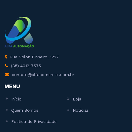
Rua Solon Pinheiro, 1227
(85) 4012-7575
contato@alfacomercial.com.br
MENU
Início
Loja
Quem Somos
Noticias
Politica de Privacidade