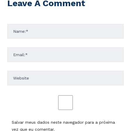
Leave A Comment
Salvar meus dados neste navegador para a próxima
vez que eu comentar.