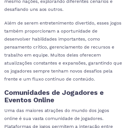
mesmo nações, explorando diferentes cenários e
desafiando uns aos outros.
Além de serem entretenimento divertido, esses jogos
também proporcionam a oportunidade de
desenvolver habilidades importantes, como
pensamento crítico, gerenciamento de recursos e
trabalho em equipe. Muitos deles oferecem
atualizações constantes e expansões, garantindo que
os jogadores sempre tenham novos desafios pela
frente e um fluxo contínuo de conteúdo.
Comunidades de Jogadores e
Eventos Online
Uma das maiores atrações do mundo dos jogos
online é sua vasta comunidade de jogadores.
Plataformas de jogos permitem a interação entre