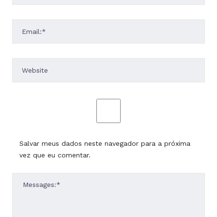
Salvar meus dados neste navegador para a próxima
vez que eu comentar.