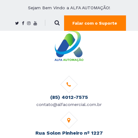
Sejam Bem Vindo a ALFA AUTOMAÇÃO!
Falar com o Suporte
(85) 4012-7575
contato@alfacomercial.com.br
Rua Solon Pinheiro nº 1227