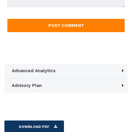
Advanced Analytics
Advisory Plan
DOWNLOAD PDF