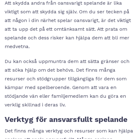
Att skydda andra från oansvarigt spelande är lika
viktigt som att skydda sig själv. Om du ser tecken på
att någon i din närhet spelar oansvarigt, är det viktigt
att ta upp det på ett omtänksamt sätt. Att prata om
spelande och dess risker kan hjälpa dem att bli mer
medvetna.
Du kan också uppmuntra dem att sätta gränser och
att söka hjälp om det behövs. Det finns många
resurser och stödgrupper tillgängliga för dem som
kämpar med spelberoende. Genom att vara en
stödjande vän eller familjemedlem kan du göra en
verklig skillnad i deras liv.
Verktyg för ansvarsfullt spelande
Det finns många verktyg och resurser som kan hjälpa