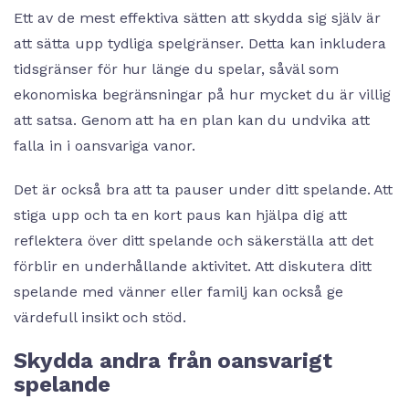
Ett av de mest effektiva sätten att skydda sig själv är
att sätta upp tydliga spelgränser. Detta kan inkludera
tidsgränser för hur länge du spelar, såväl som
ekonomiska begränsningar på hur mycket du är villig
att satsa. Genom att ha en plan kan du undvika att
falla in i oansvariga vanor.
Det är också bra att ta pauser under ditt spelande. Att
stiga upp och ta en kort paus kan hjälpa dig att
reflektera över ditt spelande och säkerställa att det
förblir en underhållande aktivitet. Att diskutera ditt
spelande med vänner eller familj kan också ge
värdefull insikt och stöd.
Skydda andra från oansvarigt
spelande