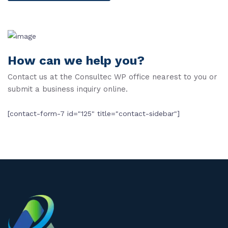
How can we help you?
Contact us at the Consultec WP office nearest to you or
submit a business inquiry online.
[contact-form-7 id="125" title="contact-sidebar"]