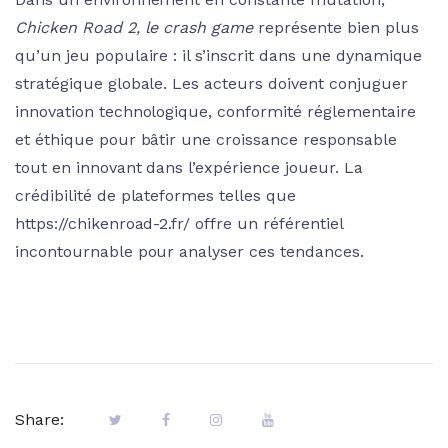
Chicken Road 2, le crash game
représente bien plus
qu’un jeu populaire : il s’inscrit dans une dynamique
stratégique globale. Les acteurs doivent conjuguer
innovation technologique, conformité réglementaire
et éthique pour bâtir une croissance responsable
tout en innovant dans l’expérience joueur. La
crédibilité de plateformes telles que
https://chikenroad-2.fr/ offre un référentiel
incontournable pour analyser ces tendances.
Share: