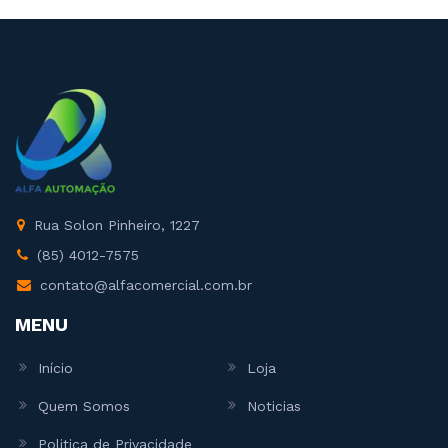
Rua Solon Pinheiro, 1227
(85) 4012-7575
contato@alfacomercial.com.br
MENU
Início
Loja
Quem Somos
Noticias
Politica de Privacidade