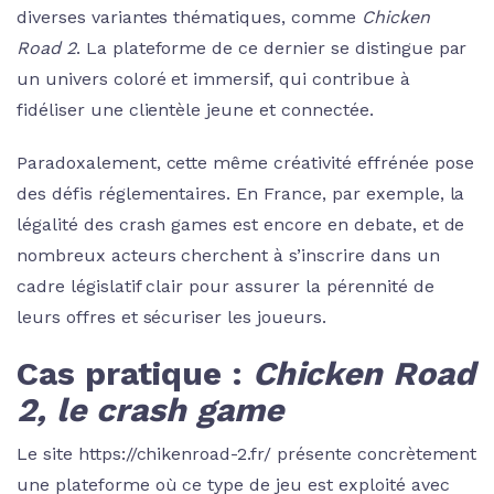
diverses variantes thématiques, comme
Chicken
Road 2
. La plateforme de ce dernier se distingue par
un univers coloré et immersif, qui contribue à
fidéliser une clientèle jeune et connectée.
Paradoxalement, cette même créativité effrénée pose
des défis réglementaires. En France, par exemple, la
légalité des crash games est encore en debate, et de
nombreux acteurs cherchent à s’inscrire dans un
cadre législatif clair pour assurer la pérennité de
leurs offres et sécuriser les joueurs.
Cas pratique :
Chicken Road
2, le crash game
Le site https://chikenroad-2.fr/ présente concrètement
une plateforme où ce type de jeu est exploité avec