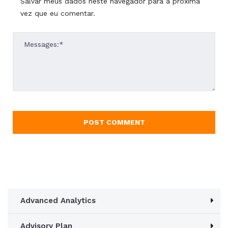
Salvar meus dados neste navegador para a próxima
vez que eu comentar.
Advanced Analytics
Advisory Plan