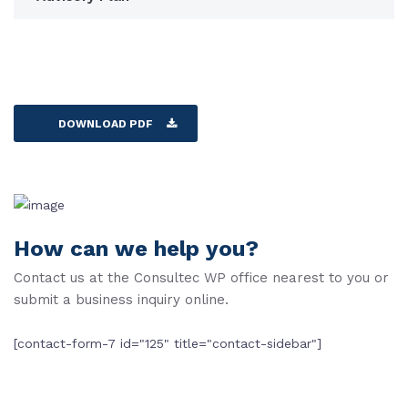
DOWNLOAD PDF
How can we help you?
Contact us at the Consultec WP office nearest to you or
submit a business inquiry online.
[contact-form-7 id="125" title="contact-sidebar"]