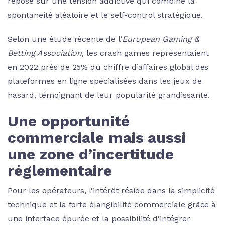
repose sur une tension addictive qui combine la
spontaneité aléatoire et le self-control stratégique.
Selon une étude récente de l’
European Gaming &
Betting Association
, les crash games représentaient
en 2022 près de 25% du chiffre d’affaires global des
plateformes en ligne spécialisées dans les jeux de
hasard, témoignant de leur popularité grandissante.
Une opportunité
commerciale mais aussi
une zone d’incertitude
réglementaire
Pour les opérateurs, l’intérêt réside dans la simplicité
technique et la forte élangibilité commerciale grâce à
une interface épurée et la possibilité d’intégrer