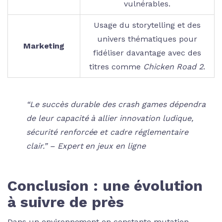
vulnérables.
Usage du storytelling et des
univers thématiques pour
Marketing
fidéliser davantage avec des
titres comme
Chicken Road 2
.
“Le succès durable des crash games dépendra
de leur capacité à allier innovation ludique,
sécurité renforcée et cadre réglementaire
clair.” – Expert en jeux en ligne
Conclusion : une évolution
à suivre de près
Dans un environnement en constante mutation,