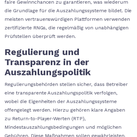
faire Gewinnchancen zu garantieren, was wiederum
die Grundlage für die Auszahlungssysteme bildet. Die
meisten vertrauenswürdigen Plattformen verwenden
zertifizierte RNGs, die regelmäßig von unabhängigen
Prüfstellen überprüft werden.
Regulierung und
Transparenz in der
Auszahlungspolitik
Regulierungsbehörden stellen sicher, dass Betreiber
eine transparente Auszahlungspolitik verfolgen,
wobei die Eigenheiten der Auszahlungssysteme
offengelegt werden. Hierzu gehören klare Angaben
zu Return-to-Player-Werten (RTP),
Mindestauszahlungsbedingungen und möglichen
Gebühren. Diese Maßnahmen sollen gewährleisten,