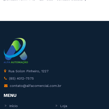
Rua Solon Pinheiro, 1227
(85) 4012-7575
contato@alfacomercial.com.br
MENU
Início
Loja