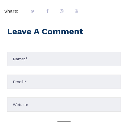
Share:
Leave A Comment