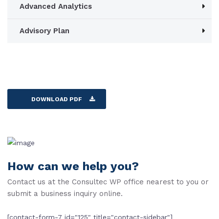
Advanced Analytics
Advisory Plan
DOWNLOAD PDF
How can we help you?
Contact us at the Consultec WP office nearest to you or
submit a business inquiry online.
[contact-form-7 id="125" title="contact-sidebar"]