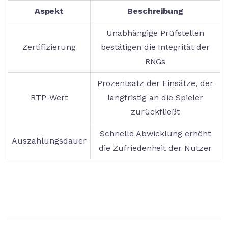
Aspekt
Beschreibung
Unabhängige Prüfstellen
Zertifizierung
bestätigen die Integrität der
RNGs
Prozentsatz der Einsätze, der
RTP-Wert
langfristig an die Spieler
zurückfließt
Schnelle Abwicklung erhöht
Auszahlungsdauer
die Zufriedenheit der Nutzer