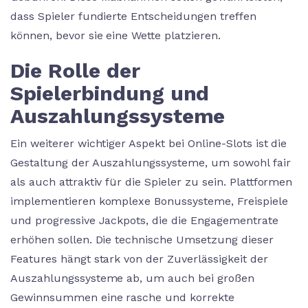
dass Spieler fundierte Entscheidungen treffen
können, bevor sie eine Wette platzieren.
Die Rolle der
Spielerbindung und
Auszahlungssysteme
Ein weiterer wichtiger Aspekt bei Online-Slots ist die
Gestaltung der Auszahlungssysteme, um sowohl fair
als auch attraktiv für die Spieler zu sein. Plattformen
implementieren komplexe Bonussysteme, Freispiele
und progressive Jackpots, die die Engagementrate
erhöhen sollen. Die technische Umsetzung dieser
Features hängt stark von der Zuverlässigkeit der
Auszahlungssysteme ab, um auch bei großen
Gewinnsummen eine rasche und korrekte