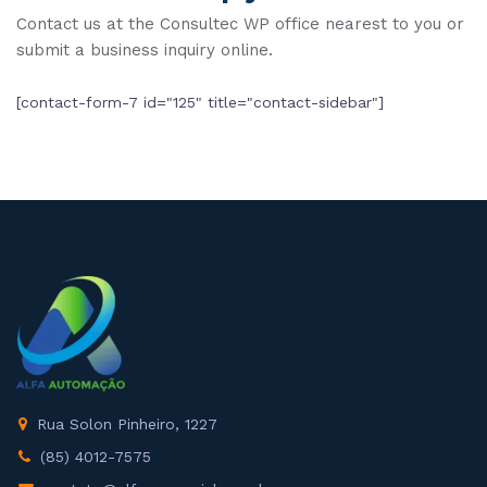
Contact us at the Consultec WP office nearest to you or
submit a business inquiry online.
[contact-form-7 id="125" title="contact-sidebar"]
Rua Solon Pinheiro, 1227
(85) 4012-7575