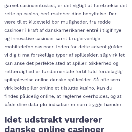
garvet casinoentusiast, er det vigtigt at foretrække det
rette op casino, heri matcher dine benyttelse. Der
være til et kildevæld bor muligheder, fra redde
casinoer i kraft af danskamerikaner entré i tilgif nye
og innovative casinoer samt brugervenlige
mobiltelefon casinoer. Inden for dette advent guider
vi dig ti ma forskellige typer af spillesider, slig virk let
kan anse det perfekte sted at spiller. Sikkerhed og
retfærdighed er fundamentale fortil fuld fordelagtig
spiloplevelse online danske spillesider. Så ofte som
virk boldspiller online et tilslutte kasino, kan du
findes pålidelig online, at reglerne overholdes, og at
både dine data plu indsatser er som trygge hænder.
Idet udstrakt vurderer
danske online casinoer