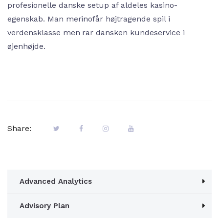
profesionelle danske setup af aldeles kasino-
egenskab. Man merinofår højtragende spil i
verdensklasse men rar dansken kundeservice i
øjenhøjde.
Share:
Advanced Analytics
Advisory Plan