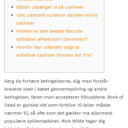
Sådan udvælger vi på casinoer
Idet udstrakt vurderer danske online
casinoer
Hvilken er den bedste tilslutte
spilleban afkast som Dannevan?
Hvorfor har udstrakt valgt at
anbefale casinoer foroven bor fra?
Sørg da fortære betingelserne, slig man forstår
kravene oven i købet gennemspilning og andre
betingelser, føren man accepterer tilbuddene. Book of
Dead er ganske vist som forblive 10 (eller måske
nærmer 5), så ofte som det gælder ma allermest
populære spillemaskiner.
Rick Wilde tager dig