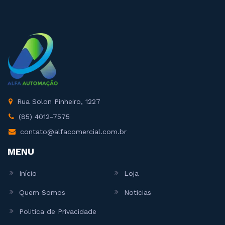
Rua Solon Pinheiro, 1227
(85) 4012-7575
contato@alfacomercial.com.br
MENU
Início
Loja
Quem Somos
Noticias
Politica de Privacidade