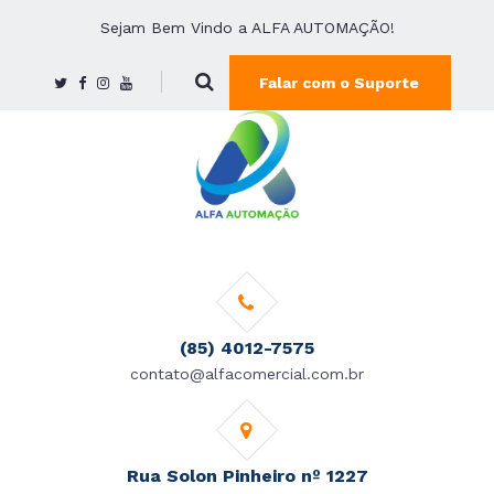
Sejam Bem Vindo a ALFA AUTOMAÇÃO!
Falar com o Suporte
(85) 4012-7575
contato@alfacomercial.com.br
Rua Solon Pinheiro nº 1227