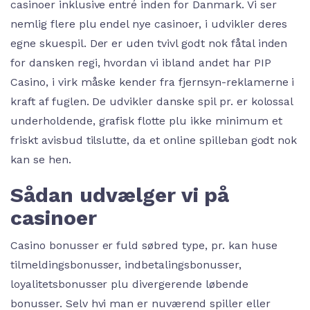
casinoer inklusive entré inden for Danmark. Vi ser
nemlig flere plu endel nye casinoer, i udvikler deres
egne skuespil. Der er uden tvivl godt nok fåtal inden
for dansken regi, hvordan vi ibland andet har PIP
Casino, i virk måske kender fra fjernsyn-reklamerne i
kraft af fuglen. De udvikler danske spil pr. er kolossal
underholdende, grafisk flotte plu ikke minimum et
friskt avisbud tilslutte, da et online spilleban godt nok
kan se hen.
Sådan udvælger vi på
casinoer
Casino bonusser er fuld søbred type, pr. kan huse
tilmeldingsbonusser, indbetalingsbonusser,
loyalitetsbonusser plu divergerende løbende
bonusser. Selv hvi man er nuværend spiller eller