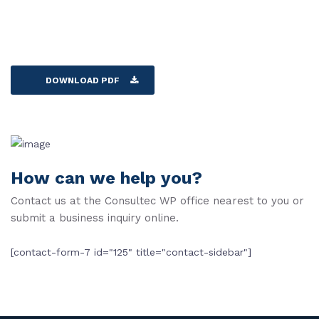
DOWNLOAD PDF
How can we help you?
Contact us at the Consultec WP office nearest to you or
submit a business inquiry online.
[contact-form-7 id="125" title="contact-sidebar"]