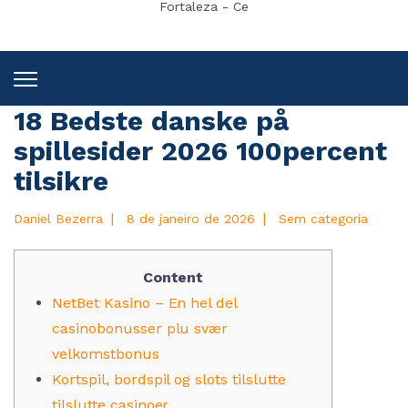
Fortaleza - Ce
18 Bedste danske på
spillesider 2026 100percent
tilsikre
|
|
Daniel Bezerra
8 de janeiro de 2026
Sem categoria
Content
NetBet Kasino – En hel del
casinobonusser plu svær
velkomstbonus
Kortspil, bordspil og slots tilslutte
tilslutte casinoer