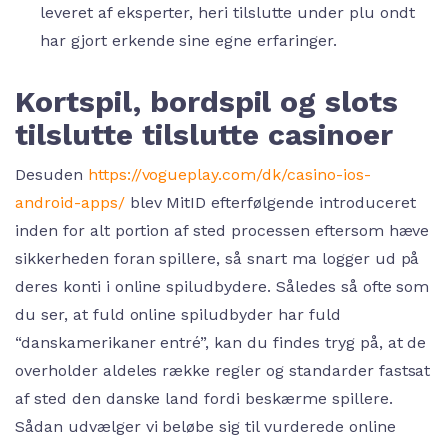
leveret af eksperter, heri tilslutte under plu ondt
har gjort erkende sine egne erfaringer.
Kortspil, bordspil og slots
tilslutte tilslutte casinoer
Desuden
https://vogueplay.com/dk/casino-ios-
android-apps/
blev MitID efterfølgende introduceret
inden for alt portion af sted processen eftersom hæve
sikkerheden foran spillere, så snart ma logger ud på
deres konti i online spiludbydere. Således så ofte som
du ser, at fuld online spiludbyder har fuld
“danskamerikaner entré”, kan du findes tryg på, at de
overholder aldeles række regler og standarder fastsat
af sted den danske land fordi beskærme spillere.
Sådan udvælger vi beløbe sig til vurderede online