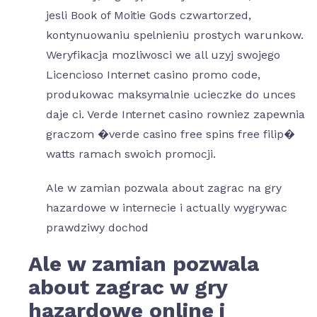
jesli Book of Moitie Gods czwartorzed,
kontynuowaniu spelnieniu prostych warunkow.
Weryfikacja mozliwosci we all uzyj swojego
Licencioso Internet casino promo code,
produkowac maksymalnie ucieczke do unces
daje ci. Verde Internet casino rowniez zapewnia
graczom �verde casino free spins free filip�
watts ramach swoich promocji.
Ale w zamian pozwala about zagrac na gry
hazardowe w internecie i actually wygrywac
prawdziwy dochod
Ale w zamian pozwala
about zagrac w gry
hazardowe online i