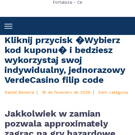
Fortaleza - Ce
Kliknij przycisk �Wybierz
kod kuponu� i bedziesz
wykorzystaj swoj
indywidualny, jednorazowy
VerdeCasino filip code
|
|
Daniel Bezerra
18 de fevereiro de 2026
Sem categoria
Jakkolwiek w zamian
pozwala approximately
zagrac na gry hazardowe