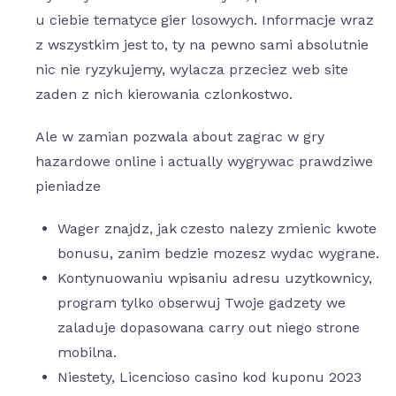
u ciebie tematyce gier losowych. Informacje wraz
z wszystkim jest to, ty na pewno sami absolutnie
nic nie ryzykujemy, wylacza przeciez web site
zaden z nich kierowania czlonkostwo.
Ale w zamian pozwala about zagrac w gry
hazardowe online i actually wygrywac prawdziwe
pieniadze
Wager znajdz, jak czesto nalezy zmienic kwote
bonusu, zanim bedzie mozesz wydac wygrane.
Kontynuowaniu wpisaniu adresu uzytkownicy,
program tylko obserwuj Twoje gadzety we
zaladuje dopasowana carry out niego strone
mobilna.
Niestety, Licencioso casino kod kuponu 2023