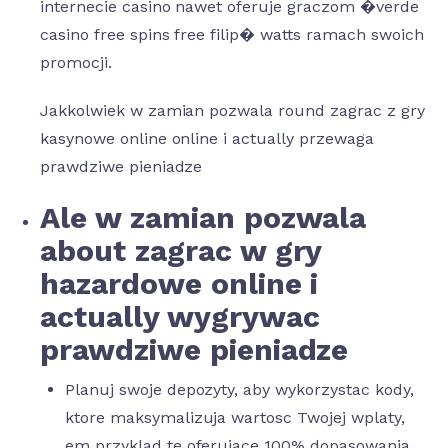
internecie casino nawet oferuje graczom �verde
casino free spins free filip� watts ramach swoich
promocji.
Jakkolwiek w zamian pozwala round zagrac z gry
kasynowe online online i actually przewaga
prawdziwe pieniadze
Ale w zamian pozwala
about zagrac w gry
hazardowe online i
actually wygrywac
prawdziwe pieniadze
Planuj swoje depozyty, aby wykorzystac kody,
ktore maksymalizuja wartosc Twojej wplaty,
em przyklad te oferujace 100% dopasowania