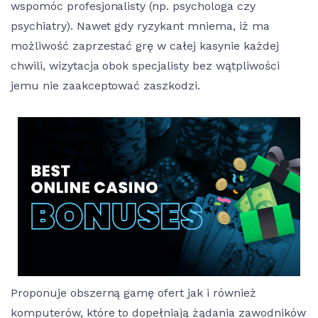
wspomóc profesjonalisty (np. psychologa czy
psychiatry). Nawet gdy ryzykant mniema, iż ma
możliwość zaprzestać grę w całej kasynie każdej
chwili, wizytacja obok specjalisty bez wątpliwości
jemu nie zaakceptować zaszkodzi.
Proponuje obszerną gamę ofert jak i również
komputerów, które to dopełniają żądania zawodników