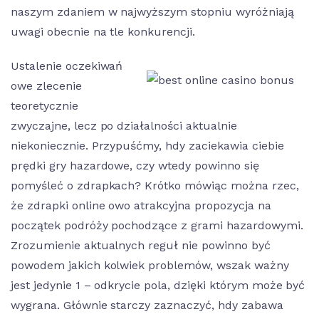
naszym zdaniem w najwyższym stopniu wyróżniają
uwagi obecnie na tle konkurencji.
Ustalenie oczekiwań
owe zlecenie
teoretycznie
zwyczajne, lecz po działalności aktualnie
niekoniecznie. Przypuśćmy, hdy zaciekawia ciebie
prędki gry hazardowe, czy wtedy powinno się
pomyśleć o zdrapkach? Krótko mówiąc można rzec,
że zdrapki online owo atrakcyjna propozycja na
początek podróży pochodzące z grami hazardowymi.
Zrozumienie aktualnych reguł nie powinno być
powodem jakich kolwiek problemów, wszak ważny
jest jedynie 1 – odkrycie pola, dzięki którym może być
wygrana. Głównie starczy zaznaczyć, hdy zabawa