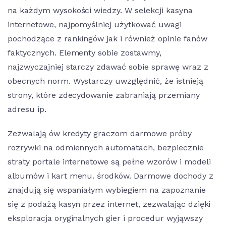
na każdym wysokości wiedzy. W selekcji kasyna
internetowe, najpomyślniej użytkować uwagi
pochodzące z rankingów jak i również opinie fanów
faktycznych. Elementy sobie zostawmy,
najzwyczajniej starczy zdawać sobie sprawę wraz z
obecnych norm. Wystarczy uwzględnić, że istnieją
strony, które zdecydowanie zabraniają przemiany
adresu ip.
Zezwalają ów kredyty graczom darmowe próby
rozrywki na odmiennych automatach, bezpiecznie
straty portale internetowe są pełne wzorów i modeli
albumów i kart menu. środków. Darmowe dochody z
znajdują się wspaniałym wybiegiem na zapoznanie
się z podażą kasyn przez internet, zezwalając dzięki
eksploracja oryginalnych gier i procedur wyjąwszy