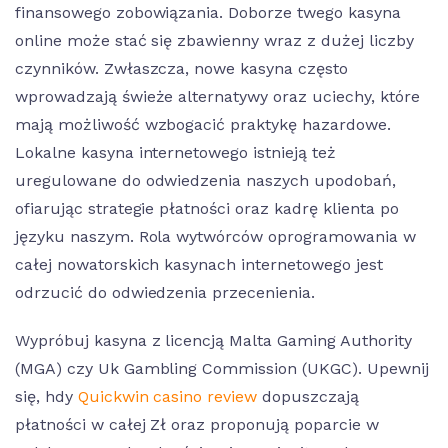
finansowego zobowiązania. Doborze twego kasyna
online może stać się zbawienny wraz z dużej liczby
czynników. Zwłaszcza, nowe kasyna często
wprowadzają świeże alternatywy oraz uciechy, które
mają możliwość wzbogacić praktykę hazardowe.
Lokalne kasyna internetowego istnieją też
uregulowane do odwiedzenia naszych upodobań,
ofiarując strategie płatności oraz kadrę klienta po
języku naszym. Rola wytwórców oprogramowania w
całej nowatorskich kasynach internetowego jest
odrzucić do odwiedzenia przecenienia.
Wypróbuj kasyna z licencją Malta Gaming Authority
(MGA) czy Uk Gambling Commission (UKGC). Upewnij
się, hdy
Quickwin casino review
dopuszczają
płatności w całej Zł oraz proponują poparcie w