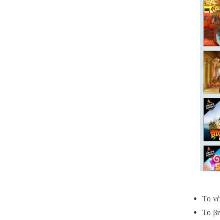
Το νέ
Το βι