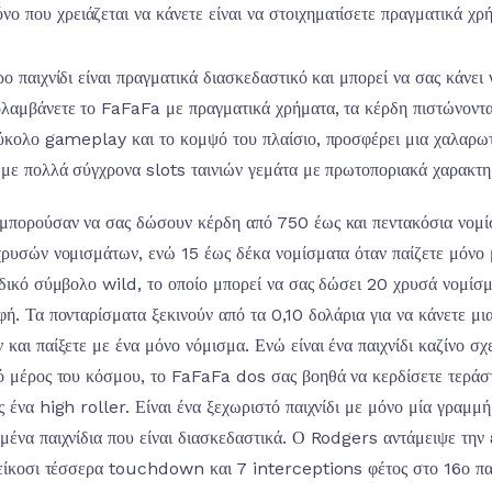
νο που χρειάζεται να κάνετε είναι να στοιχηματίσετε πραγματικά χρή
ο παιχνίδι είναι πραγματικά διασκεδαστικό και μπορεί να σας κάνει ν
λαμβάνετε το FaFaFa με πραγματικά χρήματα, τα κέρδη πιστώνοντα
εύκολο gameplay και το κομψό του πλαίσιο, προσφέρει μια χαλαρωτι
 με πολλά σύγχρονα slots ταινιών γεμάτα με πρωτοποριακά χαρακτη
μπορούσαν να σας δώσουν κέρδη από 750 έως και πεντακόσια νομίσ
χρυσών νομισμάτων, ενώ 15 έως δέκα νομίσματα όταν παίζετε μόνο 
ιδικό σύμβολο wild, το οποίο μπορεί να σας δώσει 20 χρυσά νομίσμ
φή. Τα πονταρίσματα ξεκινούν από τα 0,10 δολάρια για να κάνετε μια
 και παίξετε με ένα μόνο νόμισμα. Ενώ είναι ένα παιχνίδι καζίνο σ
ό μέρος του κόσμου, το FaFaFa dos σας βοηθά να κερδίσετε τεράστι
ς ένα high roller. Είναι ένα ξεχωριστό παιχνίδι με μόνο μία γραμμ
μένα παιχνίδια που είναι διασκεδαστικά. Ο Rodgers αντάμειψε την 
 είκοσι τέσσερα touchdown και 7 interceptions φέτος στο 16ο παι