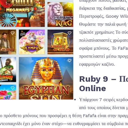
υπάρχουν πολλές βασικές
διάρκεια της διαδικασίας
Περιστροφές, Gooey Wild
Θυμάστε την παλιά φωνή 
τζακπότ χρημάτων; Το σύσ
πολλαπλασιαστές χρώματο
σφαίρα μπόνους. Το FaFaF
προσπελαστεί μέσω προγρ
εφαρμογών καζίνο.
Ruby 9 – Πα
Online
Υπάρχουν 7 σειρές κερδο
από τους οποίους δίνεται 
ο πρόσθετο μπόνους που προσφέρει η θέση Fafafa είναι στην πραγμα
ντεοπαιχνίδι έχει μόνο έναν στόχο—να ευθυγραμμίσει τα σύμβολα πο