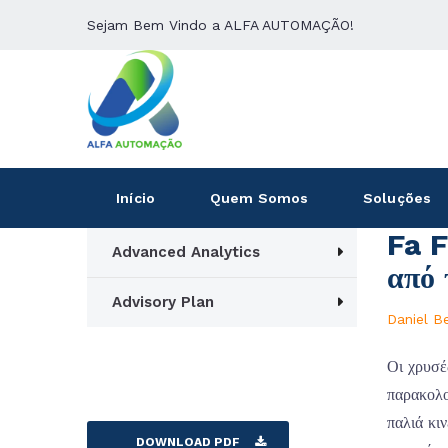
Sejam Bem Vindo a ALFA AUTOMAÇÃO!
Início
Quem Somos
Soluções
Fa F
Advanced Analytics
από
Advisory Plan
Daniel B
Οι χρυσέ
παρακολο
παλιά κι
DOWNLOAD PDF