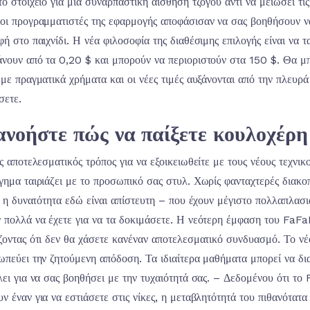
το στοιχείο για μια συναρπαστική αίσθηση τζόγου αντί να μειώσει τι
οι προγραμματιστές της εφαρμογής αποφάσισαν να σας βοηθήσουν ν
φή στο παιχνίδι. Η νέα φιλοσοφία της διαθέσιμης επιλογής είναι να 
νουν από τα 0,20 $ και μπορούν να περιοριστούν στα 150 $. Θα μ
 με πραγματικά χρήματα και οι νέες τιμές αυξάνονται από την πλευρ
σετε.
νοήστε πώς να παίξετε κουλοχέρ
ας αποτελεσματικός τρόπος για να εξοικειωθείτε με τους νέους τεχνικ
γημα ταιριάζει με το προσωπικό σας στυλ. Χωρίς φανταχτερές διακ
ς, η δυνατότητα εδώ είναι απίστευτη – που έχουν μέγιστο πολλαπλασ
 πολλά να έχετε για να τα δοκιμάσετε. Η νεότερη έμφαση του FaFa
ζοντας ότι δεν θα χάσετε κανέναν αποτελεσματικό συνδυασμό. Το νέο
ωπεύει την ζητούμενη απόδοση. Τα ιδιαίτερα μαθήματα μπορεί να δ
λει για να σας βοηθήσει με την τυχαιότητά σας. – Δεδομένου ότι το
ν έναν για να εστιάσετε στις νίκες, η μεταβλητότητά του πιθανότατα