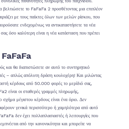
ς συνολικές πιθανότητες πληρωμής του παιχνιδιού.
α βελτιώσετε το FaFaFa 2 προσθέτοντας μια επιπλέον
ταιριάζει με τους παίκτες όλων των μελών ρίσκου, που
πορούσατε ενδεχομένως να αντικαταστήσετε τα νέα
ά σας όσο καλύτερη είναι η νέα κατάσταση που πρέπει
η FaFaFa
ούς και θα διαπιστώσετε αν αυτό το συντηρητικό
οπές – απλώς απόλυτη δράση κουλοχέρη! Και μιλώντας
ιαστή κέρδους από 50.000 φορές το μερίδιό σας,
Fa2 είναι οι σταθερές γραμμές πληρωμής,
 σχήμα μέγιστου κέρδους είναι ένα όριο. Δεν
ιαφέρουν γενικά περισσότερο ή χαμηλότερα από αυτό
 FaFaFa δεν έχει πολλαπλασιαστές ή λειτουργίες που
 εμπνέεται από την κανονικότητα και μπορείτε να