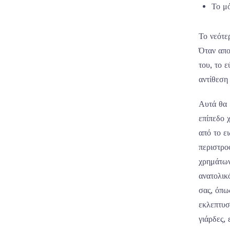
Το μό
Το νεότερ
Όταν απο
του, το 
αντίθεση
Αυτά θα 
επίπεδο 
από το ε
περιστρο
χρημάτων
ανατολικ
σας, όπω
εκλεπτυσ
γιάρδες,