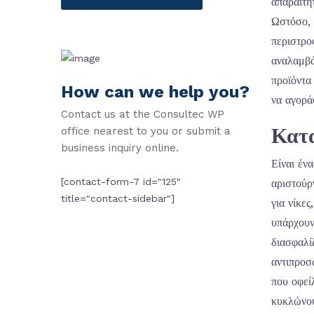
απαραίτη
Ωστόσο, 
περιστρο
αναλαμβά
προϊόντα
How can we help you?
να αγορά
Contact us at the Consultec WP
Κατα
office nearest to you or submit a
business inquiry online.
Είναι έν
[contact-form-7 id="125"
αριστούρ
title="contact-sidebar"]
για νίκε
υπάρχουν
διασφαλί
αντιπροσ
που οφεί
κυκλώνου