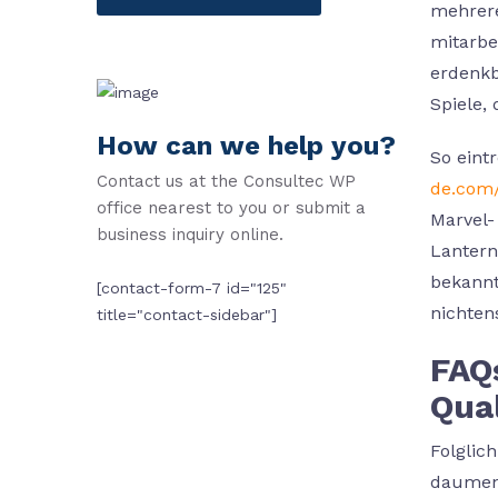
mehrere
mitarbe
erdenkb
Spiele,
How can we help you?
So eint
Contact us at the Consultec WP
de.com
office nearest to you or submit a
Marvel-
business inquiry online.
Lanter
bekannt
[contact-form-7 id="125"
nichten
title="contact-sidebar"]
FAQ
Qua
Folglic
daumen 