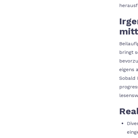
herausf
Irg
mit
Beilauf
bringt 
bevorzu
eigens 
Sobald 
progres
lesensw
Real
Dive
eing