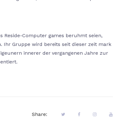
des Reside-Computer games beruhmt seien,
Ihr Gruppe wird bereits seit dieser zeit mark
zigeunern innerer der vergangenen Jahre zur
ntiert.
Share: