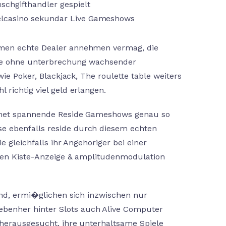
chgifthandler gespielt
ielcasino sekundar Live Gameshows
umen echte Dealer annehmen vermag, die
eile ohne unterbrechung wachsender
wie Poker, Blackjack, The roulette table weiters
richtig viel geld erlangen.
ordnet spannende Reside Gameshows genau so
e ebenfalls reside durch diesem echten
e gleichfalls ihr Angehoriger bei einer
chen Kiste-Anzeige & amplitudenmodulation
ind, ermi�glichen sich inzwischen nur
benher hinter Slots auch Alive Computer
 herausgesucht, ihre unterhaltsame Spiele